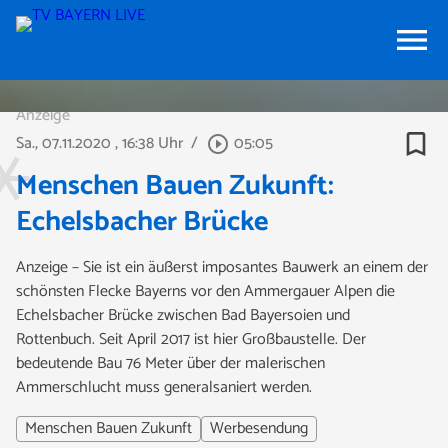
menu
Anzeige
bookmark_border
Sa., 07.11.2020
, 16:38 Uhr
/
05:05
play_circle_outline
Menschen Bauen Zukunft:
Echelsbacher Brücke
Anzeige – Sie ist ein äußerst imposantes Bauwerk an einem der
schönsten Flecke Bayerns vor den Ammergauer Alpen die
Echelsbacher Brücke zwischen Bad Bayersoien und
Rottenbuch. Seit April 2017 ist hier Großbaustelle. Der
bedeutende Bau 76 Meter über der malerischen
Ammerschlucht muss generalsaniert werden.
Menschen Bauen Zukunft
Werbesendung