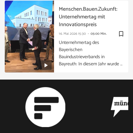
Menschen.Bauen.Zukunft:
Unternehmertag mit
Innovationspreis
bookmark_border
16. Mai 2026
15:30
05:00 Min.
Unternehmertag des
Bayerischen
Bauindustrieverbands in
Bayreuth: In diesem Jahr wurde …