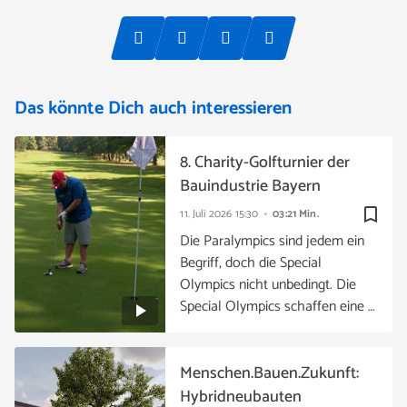
Das könnte Dich auch interessieren
8. Charity-Golfturnier der
Bauindustrie Bayern
bookmark_border
11. Juli 2026
15:30
03:21 Min.
Die Paralympics sind jedem ein
Begriff, doch die Special
Olympics nicht unbedingt. Die
Special Olympics schaffen eine …
Menschen.Bauen.Zukunft:
Hybridneubauten