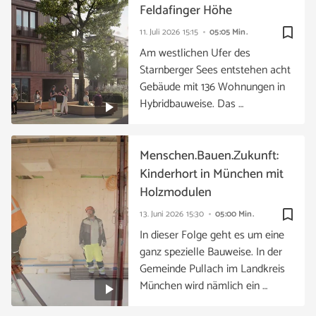
Feldafinger Höhe
bookmark_border
11. Juli 2026
15:15
05:05 Min.
Am westlichen Ufer des
Starnberger Sees entstehen acht
Gebäude mit 136 Wohnungen in
Hybridbauweise. Das …
Menschen.Bauen.Zukunft:
Kinderhort in München mit
Holzmodulen
bookmark_border
13. Juni 2026
15:30
05:00 Min.
In dieser Folge geht es um eine
ganz spezielle Bauweise. In der
Gemeinde Pullach im Landkreis
München wird nämlich ein …