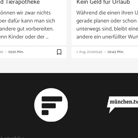
nd Tierapotheke
Kein Geld für Urlaub
önnen wir zwar nichts
Während die einen ihren U
ber dafür kann man sich
gerade planen oder schon
 andere gut vorbereiten.
unterwegs sind, bleibt eine
nn Kinder oder der …
andere ein unerfüllter Wun
bookmark_border
00
03:51 Min.
1. Aug. 2026
15:45
02:43 Min.