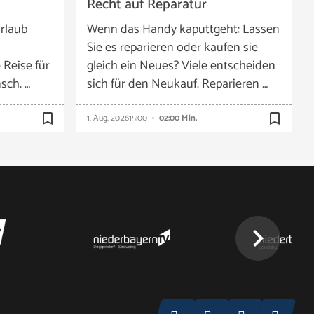
Recht auf Reparatur
rlaub
Wenn das Handy kaputtgeht: Lassen
Sie es reparieren oder kaufen sie
 Reise für
gleich ein Neues? Viele entscheiden
sch. …
sich für den Neukauf. Reparieren …
bookmark_border
bookmark_border
1. Aug. 2026
15:00
02:00 Min.
chevron_right