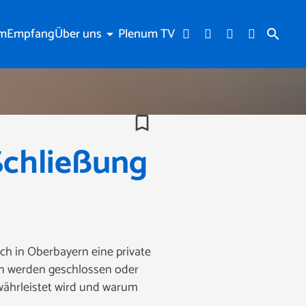
am
Empfang
Über uns
Plenum TV
arrow_drop_down
search
bookmark_border
Schließung
h in Oberbayern eine private
gen werden geschlossen oder
währleistet wird und warum