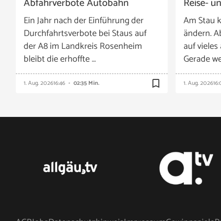
Abfahrverbote Autobahn
Reise- u
Ein Jahr nach der Einführung der
Am Stau k
Durchfahrtsverbote bei Staus auf
ändern. A
der A8 im Landkreis Rosenheim
auf vieles
bleibt die erhoffte …
Gerade we
bookmark_border
1. Aug. 2026
16:46
02:35 Min.
1. Aug. 2026
16: