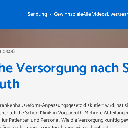
Sendung
Gewinnspiele
Alle Videos
Livestre
arrow_drop_down
03:08
line
che Versorgung nach 
euth
nkenhausreform-Anpassungsgesetz diskutiert wird, hat sic
gerichtet: die Schön Klinik in Vogtareuth. Mehrere Abteilun
für Patienten und Personal. Wie die Versorgung künftig ge
ufiger vorkommen könnten, haben wir nachgefragt.