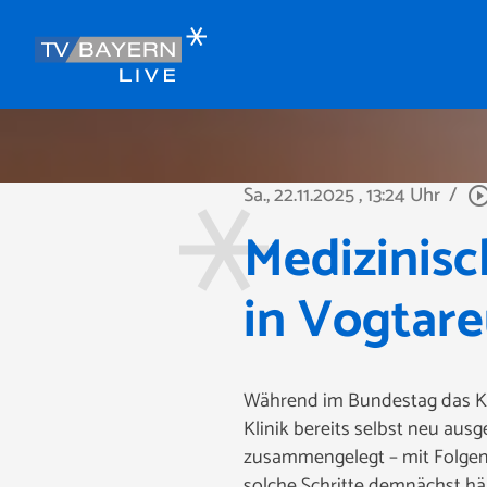
Sa., 22.11.2025
, 13:24 Uhr
/
play_circle_out
Medizinis
in Vogtar
Während im Bundestag das Kra
Klinik bereits selbst neu aus
zusammengelegt – mit Folgen 
solche Schritte demnächst hä