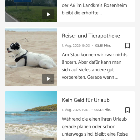
der A8 im Landkreis Rosenheim
bleibt die erhoffte …
Reise- und Tierapotheke
bookmark_border
1. Aug. 2026
16:00
03:51 Min.
Am Stau können wir zwar nichts
ändern. Aber dafür kann man
sich auf vieles andere gut
vorbereiten. Gerade wenn …
Kein Geld für Urlaub
bookmark_border
1. Aug. 2026
15:45
02:43 Min.
Während die einen ihren Urlaub
gerade planen oder schon
unterwegs sind, bleibt eine Reise