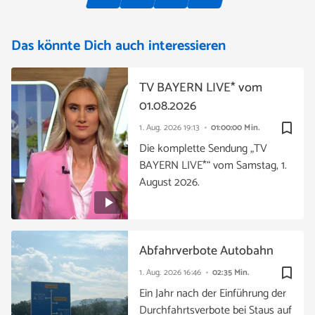
Das könnte Dich auch interessieren
TV BAYERN LIVE* vom
01.08.2026
bookmark_border
1. Aug. 2026
19:13
01:00:00 Min.
Die komplette Sendung „TV
BAYERN LIVE*“ vom Samstag, 1.
August 2026.
Abfahrverbote Autobahn
bookmark_border
1. Aug. 2026
16:46
02:35 Min.
Ein Jahr nach der Einführung der
Durchfahrtsverbote bei Staus auf