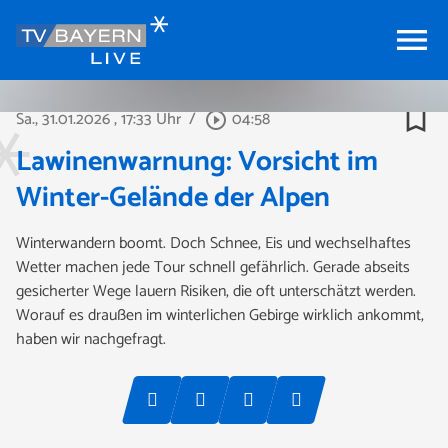
menu
bookmark_border
Sa., 31.01.2026
, 17:33 Uhr
/
04:58
play_circle_outline
Lawinenwarnung: Vorsicht im
Winter-Gelände der Alpen
Winterwandern boomt. Doch Schnee, Eis und wechselhaftes
Wetter machen jede Tour schnell gefährlich. Gerade abseits
gesicherter Wege lauern Risiken, die oft unterschätzt werden.
Worauf es draußen im winterlichen Gebirge wirklich ankommt,
haben wir nachgefragt.