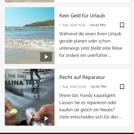
Kein Geld für Urlaub
bookmark_border
1. Aug. 2026
15:45
02:43 Min.
Während die einen ihren Urlaub
gerade planen oder schon
unterwegs sind, bleibt eine Reise
für andere ein unerfüllter …
Recht auf Reparatur
bookmark_border
1. Aug. 2026
15:00
02:00 Min.
Wenn das Handy kaputtgeht:
Lassen Sie es reparieren oder
kaufen sie gleich ein Neues?
Viele entscheiden sich für den …