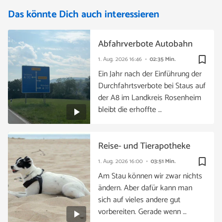
Das könnte Dich auch interessieren
Abfahrverbote Autobahn
bookmark_border
1. Aug. 2026
16:46
02:35 Min.
Ein Jahr nach der Einführung der
Durchfahrtsverbote bei Staus auf
der A8 im Landkreis Rosenheim
bleibt die erhoffte …
Reise- und Tierapotheke
bookmark_border
1. Aug. 2026
16:00
03:51 Min.
Am Stau können wir zwar nichts
ändern. Aber dafür kann man
sich auf vieles andere gut
vorbereiten. Gerade wenn …