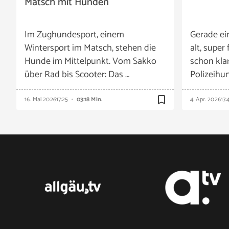
Matsch mit Hunden
Im Zughundesport, einem
Gerade ei
Wintersport im Matsch, stehen die
alt, super 
Hunde im Mittelpunkt. Vom Sakko
schon klar
über Rad bis Scooter: Das …
Polizeihu
bookmark_border
16. Mai 2026
17:25
03:18 Min.
4. Apr. 2026
17: