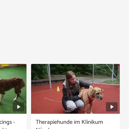
ings -
Therapiehunde im Klinikum