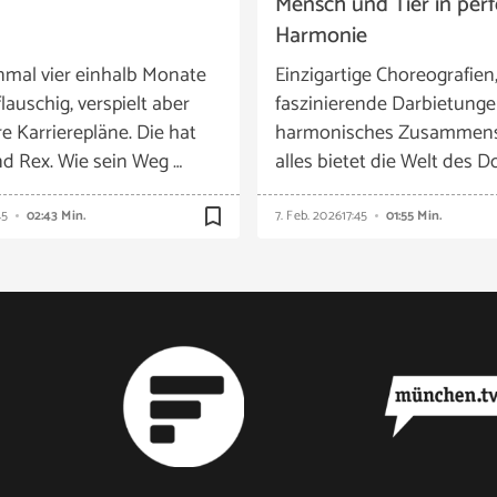
Mensch und Tier in perf
Harmonie
nmal vier einhalb Monate
Einzigartige Choreografien
flauschig, verspielt aber
faszinierende Darbietunge
e Karrierepläne. Die hat
harmonisches Zusammensp
nd Rex. Wie sein Weg …
alles bietet die Welt des D
bookmark_border
45
02:43 Min.
7. Feb. 2026
17:45
01:55 Min.