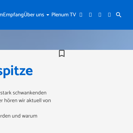
am
Empfang
Über uns
Plenum TV
arrow_drop_down
search
bookmark_border
pitze
ie stark schwankenden
 hören wir aktuell von
werden und warum