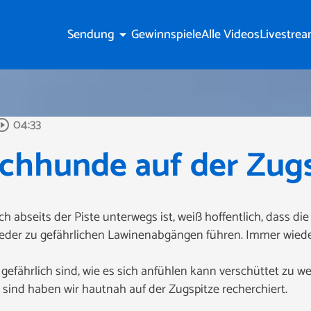
Sendung
Gewinnspiele
Alle Videos
Livestre
arrow_drop_down
04:33
rcle_outline
chhunde auf der Zugs
ch abseits der Piste unterwegs ist, weiß hoffentlich, dass d
der zu gefährlichen Lawinenabgängen führen. Immer wieder
fährlich sind, wie es sich anfühlen kann verschüttet zu 
sind haben wir hautnah auf der Zugspitze recherchiert.