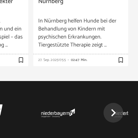
ekter
Nürnberg
,
In Nürnberg helfen Hunde bei der
n und ein
Behandlung von Kindern mit
iel – das
psychischen Erkrankungen.
og …
Tiergestützte Therapie zeigt …
bookmark_border
bookmark_border
27. Sep. 2025
17:55
02:47 Min.
chevron_right