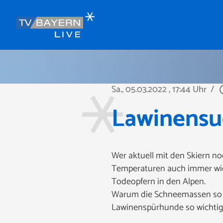
Sa., 05.03.2022
, 17:44 Uhr
/
play_ci
Lawinensu
Wer aktuell mit den Skiern no
Temperaturen auch immer wie
Todeopfern in den Alpen.
Warum die Schneemassen so ge
Lawinenspürhunde so wichtig 