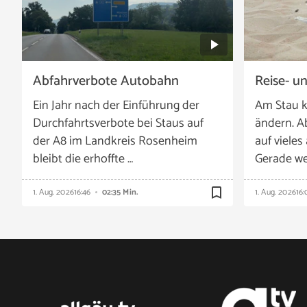
Abfahrverbote Autobahn
Reise- u
Ein Jahr nach der Einführung der
Am Stau k
Durchfahrtsverbote bei Staus auf
ändern. A
der A8 im Landkreis Rosenheim
auf vieles
bleibt die erhoffte …
Gerade we
bookmark_border
1. Aug. 2026
16:46
02:35 Min.
1. Aug. 2026
16: