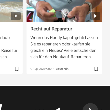
Recht auf Reparatur
rlaub
Wenn das Handy kaputtgeht: Lassen
Sie es reparieren oder kaufen sie
 Reise für
gleich ein Neues? Viele entscheiden
sch. …
sich für den Neukauf. Reparieren …
bookmark_border
bookmark_border
1. Aug. 2026
15:00
02:00 Min.