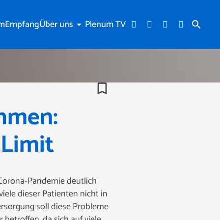
am
Empfang
Über uns
Plenum TV
arrow_drop_down
search
bookmark_border
ahmen:
Limit
r Corona-Pandemie deutlich
iele dieser Patienten nicht in
ersorgung soll diese Probleme
etroffen, da sich auf viele