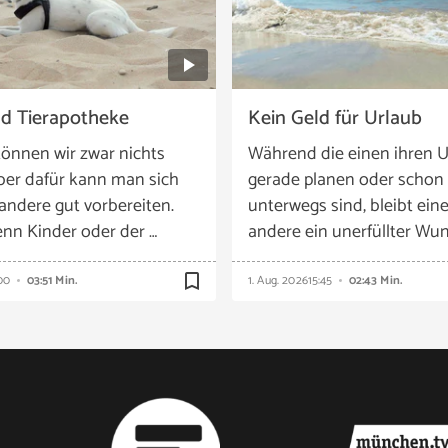
nd Tierapotheke
Kein Geld für Urlaub
önnen wir zwar nichts
Während die einen ihren U
ber dafür kann man sich
gerade planen oder schon
 andere gut vorbereiten.
unterwegs sind, bleibt eine
nn Kinder oder der …
andere ein unerfüllter Wun
bookmark_border
00
03:51 Min.
1. Aug. 2026
15:45
02:43 Min.