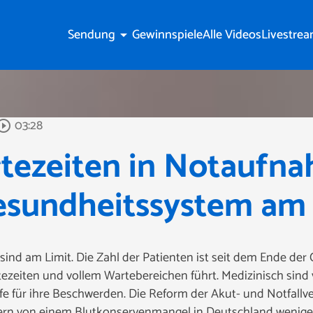
Sendung
Gewinnspiele
Alle Videos
Livestre
arrow_drop_down
03:28
circle_outline
tezeiten in Notaufn
esundheitssystem am 
ind am Limit. Die Zahl der Patienten ist seit dem Ende de
ezeiten und vollem Wartebereichen führt. Medizinisch sind v
fe für ihre Beschwerden. Die Reform der Akut- und Notfallv
ern von einem Blutkonservenmangel in Deutschland weniger b