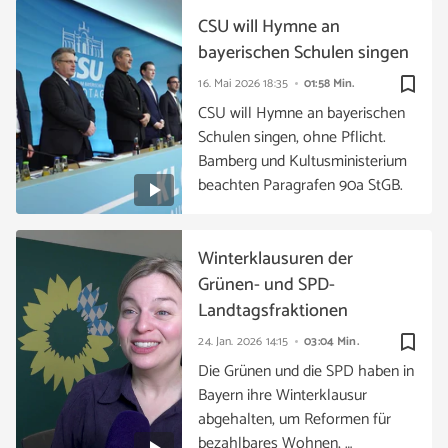
CSU will Hymne an
bayerischen Schulen singen
bookmark_border
16. Mai 2026
18:35
01:58 Min.
CSU will Hymne an bayerischen
Schulen singen, ohne Pflicht.
Bamberg und Kultusministerium
beachten Paragrafen 90a StGB.
Winterklausuren der
Grünen- und SPD-
Landtagsfraktionen
bookmark_border
24. Jan. 2026
14:15
03:04 Min.
Die Grünen und die SPD haben in
Bayern ihre Winterklausur
abgehalten, um Reformen für
bezahlbares Wohnen, …