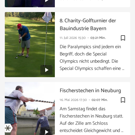
8. Charity-Golfturnier der
Bauindustrie Bayern
bookmark_border
11. Juli 2026
15:30
03:21 Min.
Die Paralympics sind jedem ein
Begriff, doch die Special
Olympics nicht unbedingt. Die
Special Olympics schaffen eine …
Fischerstechen in Neuburg
bookmark_border
16. Mai 2026
17:30
02:07 Min.
Am Samstag findet das
Fischerstechen in Neuburg statt.
Auf der Zille am Schloss
entscheidet Gleichgewicht und …