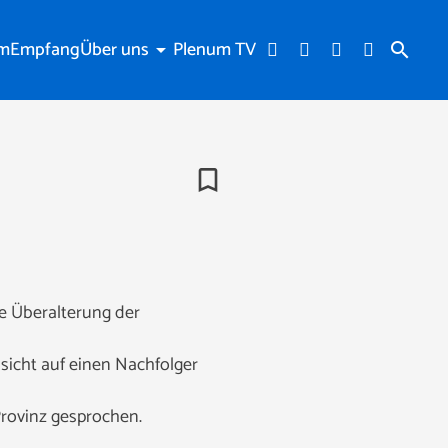
am
Empfang
Über uns
Plenum TV
arrow_drop_down
search
bookmark_border
e Überalterung der
sicht auf einen Nachfolger
rovinz gesprochen.