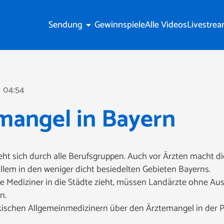
Sendung
Gewinnspiele
Alle Videos
Livestre
arrow_drop_down
04:54
ne
mangel in Bayern
ht sich durch alle Berufsgruppen. Auch vor Ärzten macht di
 allem in den weniger dicht besiedelten Gebieten Bayerns.
Mediziner in die Städte zieht, müssen Landärzte ohne Aus
n.
kischen Allgemeinmedizinern über den Ärztemangel in der P