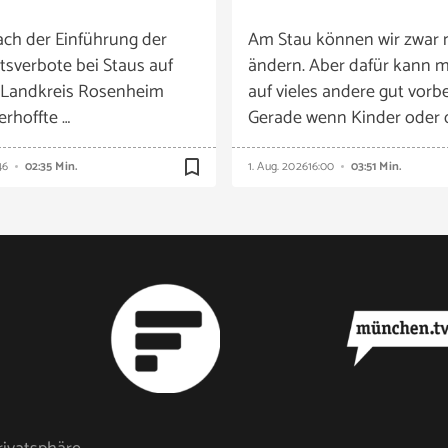
ach der Einführung der
Am Stau können wir zwar 
tsverbote bei Staus auf
ändern. Aber dafür kann m
 Landkreis Rosenheim
auf vieles andere gut vorbe
 erhoffte …
Gerade wenn Kinder oder 
bookmark_border
46
02:35 Min.
1. Aug. 2026
16:00
03:51 Min.