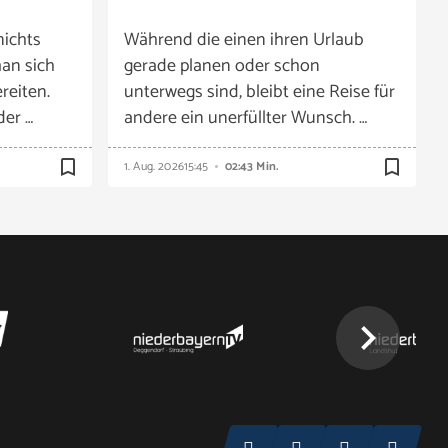
nichts
Während die einen ihren Urlaub
an sich
gerade planen oder schon
reiten.
unterwegs sind, bleibt eine Reise für
der …
andere ein unerfüllter Wunsch. …
bookmark_border
bookmark_border
1. Aug. 2026
15:45
02:43 Min.
chevron_right