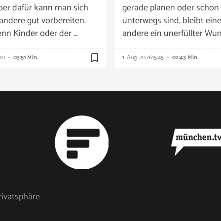
ber dafür kann man sich
gerade planen oder schon
 andere gut vorbereiten.
unterwegs sind, bleibt eine
nn Kinder oder der …
andere ein unerfüllter Wun
bookmark_border
00
03:51 Min.
1. Aug. 2026
15:45
02:43 Min.
rivatsphäre