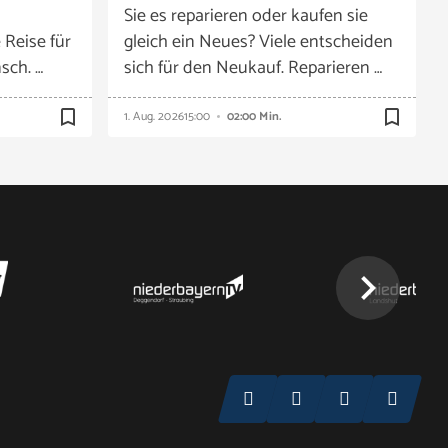
Sie es reparieren oder kaufen sie
 Reise für
gleich ein Neues? Viele entscheiden
sch. …
sich für den Neukauf. Reparieren …
bookmark_border
bookmark_border
1. Aug. 2026
15:00
02:00 Min.
chevron_right