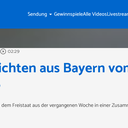
Sendung
Gewinnspiele
Alle Videos
Livestre
arrow_drop_down
02:29
play_circle_outline
ichten aus Bayern vo
6
s dem Freistaat aus der vergangenen Woche in einer Zusa