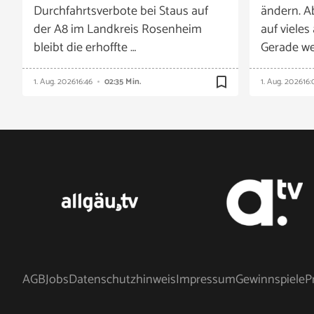
Durchfahrtsverbote bei Staus auf
ändern. A
der A8 im Landkreis Rosenheim
auf vieles
bleibt die erhoffte …
Gerade we
bookmark_border
1. Aug. 2026
16:46
02:35 Min.
1. Aug. 2026
16:
AGB
Jobs
Datenschutzhinweis
Impressum
Gewinnspiele
P