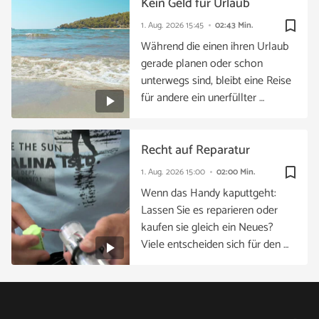
Kein Geld für Urlaub
bookmark_border
1. Aug. 2026
15:45
02:43 Min.
Während die einen ihren Urlaub
gerade planen oder schon
unterwegs sind, bleibt eine Reise
für andere ein unerfüllter …
Recht auf Reparatur
bookmark_border
1. Aug. 2026
15:00
02:00 Min.
Wenn das Handy kaputtgeht:
Lassen Sie es reparieren oder
kaufen sie gleich ein Neues?
Viele entscheiden sich für den …