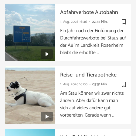
Abfahrverbote Autobahn
bookmark_border
1. Aug. 2026
16:46
02:35 Min.
Ein Jahr nach der Einführung der
Durchfahrtsverbote bei Staus auf
der A8 im Landkreis Rosenheim
bleibt die erhoffte …
Reise- und Tierapotheke
bookmark_border
1. Aug. 2026
16:00
03:51 Min.
Am Stau können wir zwar nichts
ändern. Aber dafür kann man
sich auf vieles andere gut
vorbereiten. Gerade wenn …