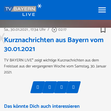
menu
bookmark_border
Sa., 30.01.2021
, 17:34 Uhr
/
02:17
play_circle_outline
Kurznachrichten aus Bayern vom
30.01.2021
TV BAYERN LIVE* zeigt wichtige Kurznachrichten aus dem
Freistaat aus der vergangenen Woche vom Samstag, 30. Januar
2021.
Das könnte Dich auch interessieren