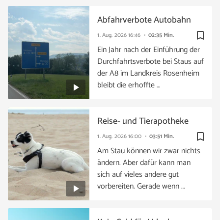
Abfahrverbote Autobahn
bookmark_border
1. Aug. 2026
16:46
02:35 Min.
Ein Jahr nach der Einführung der
Durchfahrtsverbote bei Staus auf
der A8 im Landkreis Rosenheim
bleibt die erhoffte …
Reise- und Tierapotheke
bookmark_border
1. Aug. 2026
16:00
03:51 Min.
Am Stau können wir zwar nichts
ändern. Aber dafür kann man
sich auf vieles andere gut
vorbereiten. Gerade wenn …