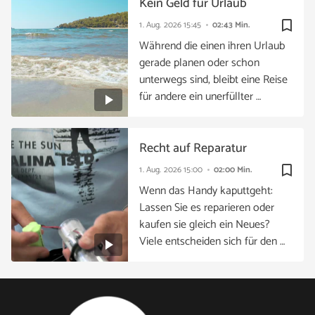
Kein Geld für Urlaub
bookmark_border
1. Aug. 2026
15:45
02:43 Min.
Während die einen ihren Urlaub
gerade planen oder schon
unterwegs sind, bleibt eine Reise
für andere ein unerfüllter …
Recht auf Reparatur
bookmark_border
1. Aug. 2026
15:00
02:00 Min.
Wenn das Handy kaputtgeht:
Lassen Sie es reparieren oder
kaufen sie gleich ein Neues?
Viele entscheiden sich für den …