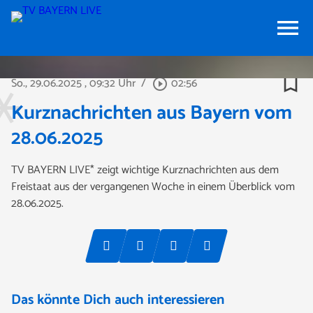
menu
bookmark_border
So., 29.06.2025
, 09:32 Uhr
/
02:56
play_circle_outline
Kurznachrichten aus Bayern vom
28.06.2025
TV BAYERN LIVE* zeigt wichtige Kurznachrichten aus dem
Freistaat aus der vergangenen Woche in einem Überblick vom
28.06.2025.
Das könnte Dich auch interessieren