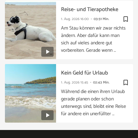
Reise- und Tierapotheke
bookmark_border
1. Aug. 2026
16:00
03:51 Min.
Am Stau können wir zwar nichts
ändern. Aber dafür kann man
sich auf vieles andere gut
vorbereiten. Gerade wenn …
Kein Geld für Urlaub
bookmark_border
1. Aug. 2026
15:45
02:43 Min.
Während die einen ihren Urlaub
gerade planen oder schon
unterwegs sind, bleibt eine Reise
für andere ein unerfüllter …