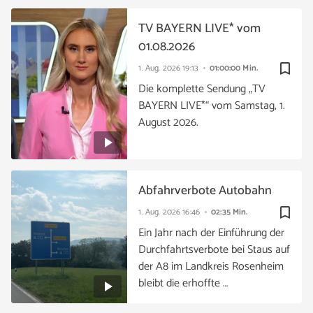
TV BAYERN LIVE* vom
01.08.2026
bookmark_border
1. Aug. 2026
19:13
01:00:00 Min.
Die komplette Sendung „TV
BAYERN LIVE*“ vom Samstag, 1.
August 2026.
Abfahrverbote Autobahn
bookmark_border
1. Aug. 2026
16:46
02:35 Min.
Ein Jahr nach der Einführung der
Durchfahrtsverbote bei Staus auf
der A8 im Landkreis Rosenheim
bleibt die erhoffte …