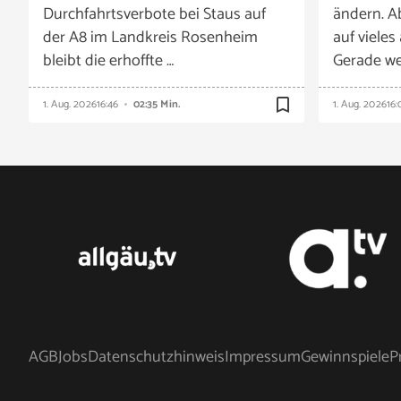
Durchfahrtsverbote bei Staus auf
ändern. A
der A8 im Landkreis Rosenheim
auf vieles
bleibt die erhoffte …
Gerade we
bookmark_border
1. Aug. 2026
16:46
02:35 Min.
1. Aug. 2026
16:
AGB
Jobs
Datenschutzhinweis
Impressum
Gewinnspiele
P