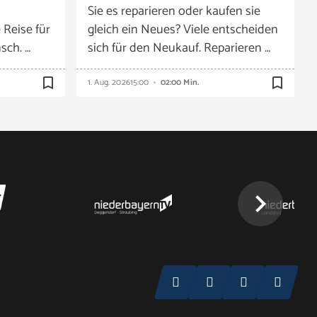
Sie es reparieren oder kaufen sie
 Reise für
gleich ein Neues? Viele entscheiden
sch. …
sich für den Neukauf. Reparieren …
bookmark_border
bookmark_border
1. Aug. 2026
15:00
02:00 Min.
chevron_right