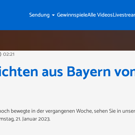
Sendung
Gewinnspiele
Alle Videos
Livestre
arrow_drop_down
02:21
tline
ichten aus Bayern vo
 noch bewegte in der vergangenen Woche, sehen Sie in uns
stag, 21. Januar 2023.