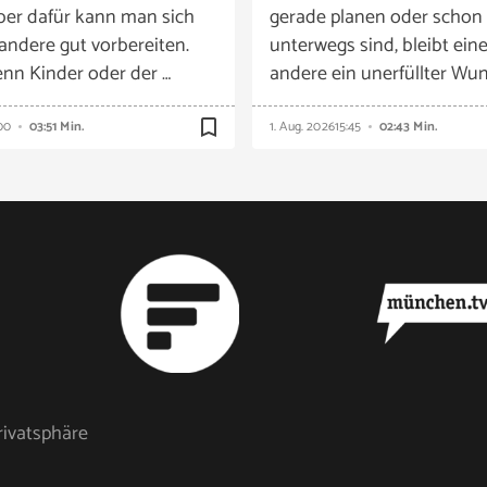
ber dafür kann man sich
gerade planen oder schon
 andere gut vorbereiten.
unterwegs sind, bleibt eine
nn Kinder oder der …
andere ein unerfüllter Wun
bookmark_border
00
03:51 Min.
1. Aug. 2026
15:45
02:43 Min.
rivatsphäre