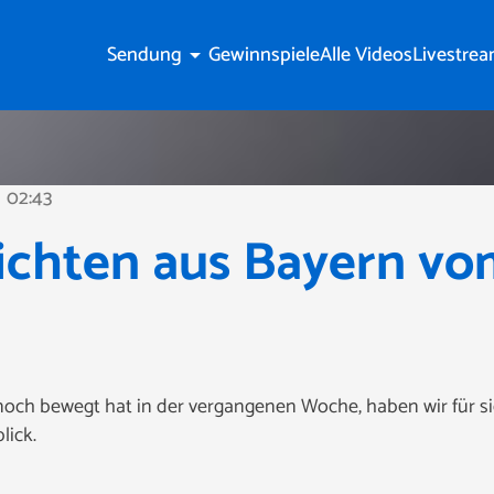
Sendung
Gewinnspiele
Alle Videos
Livestre
arrow_drop_down
02:43
ne
ichten aus Bayern vo
noch bewegt hat in der vergangenen Woche, haben wir für 
lick.