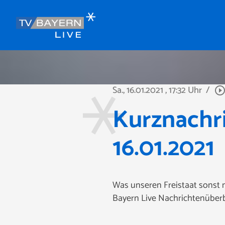
Sa., 16.01.2021
, 17:32 Uhr
/
play_circle_outli
Kurznachr
16.01.2021
Was unseren Freistaat sonst 
Bayern Live Nachrichtenüberb