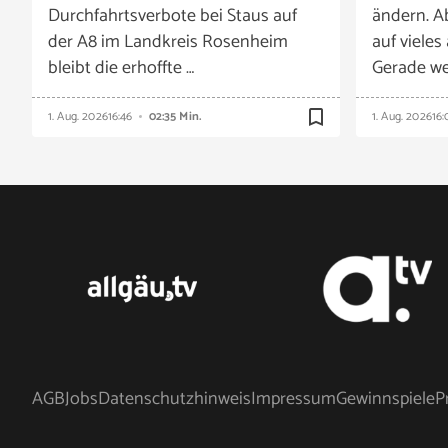
Durchfahrtsverbote bei Staus auf
ändern. A
der A8 im Landkreis Rosenheim
auf vieles
bleibt die erhoffte …
Gerade we
bookmark_border
1. Aug. 2026
16:46
02:35 Min.
1. Aug. 2026
16:
AGB
Jobs
Datenschutzhinweis
Impressum
Gewinnspiele
P