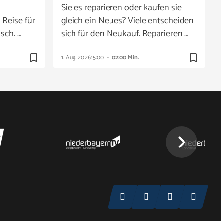
Sie es reparieren oder kaufen sie
 Reise für
gleich ein Neues? Viele entscheiden
sch. …
sich für den Neukauf. Reparieren …
bookmark_border
bookmark_border
1. Aug. 2026
15:00
02:00 Min.
chevron_right