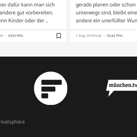
ber dafür kann man sich
gerade planen oder schon
 andere gut vorbereiten.
unterwegs sind, bleibt eine
nn Kinder oder der …
andere ein unerfüllter Wun
bookmark_border
00
03:51 Min.
1. Aug. 2026
15:45
02:43 Min.
rivatsphäre