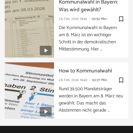
Kommunalwahl in Bayern:
Was wird gewählt?
bookmark_border
28. Feb. 2026
18:45
03:52 Min.
Die Kommunalwahl in Bayern
am 8. März ist ein wichtiger
Schritt in der demokratischen
Mitbestimmung. Hier …
How to Kommunalwahl
bookmark_border
28. Feb. 2026
18:40
02:37 Min.
Rund 39.500 Mandatsträger
werden in Bayern am 8. März neu
gewählt. Das macht das
Abstimmen nicht gerade …