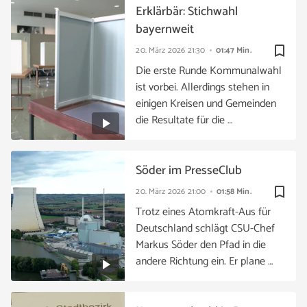
Erklärbär: Stichwahl
bayernweit
bookmark_border
20. März 2026
21:30
01:47 Min.
Die erste Runde Kommunalwahl
ist vorbei. Allerdings stehen in
einigen Kreisen und Gemeinden
die Resultate für die …
Söder im PresseClub
bookmark_border
20. März 2026
21:00
01:58 Min.
Trotz eines Atomkraft-Aus für
Deutschland schlägt CSU-Chef
Markus Söder den Pfad in die
andere Richtung ein. Er plane …