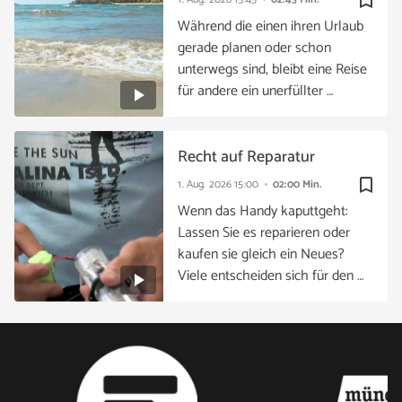
bookmark_border
Während die einen ihren Urlaub
gerade planen oder schon
unterwegs sind, bleibt eine Reise
für andere ein unerfüllter …
Recht auf Reparatur
bookmark_border
1. Aug. 2026
15:00
02:00 Min.
Wenn das Handy kaputtgeht:
Lassen Sie es reparieren oder
kaufen sie gleich ein Neues?
Viele entscheiden sich für den …