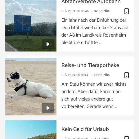
Abfahrverbote Autobahn
bookmark_border
1. Aug. 2026
16:46
02:35 Min.
Ein Jahr nach der Einführung der
Durchfahrtsverbote bei Staus auf
der A8 im Landkreis Rosenheim
bleibt die erhoffte …
Reise- und Tierapotheke
bookmark_border
1. Aug. 2026
16:00
03:51 Min.
Am Stau können wir zwar nichts
ändern. Aber dafür kann man
sich auf vieles andere gut
vorbereiten. Gerade wenn …
Kein Geld für Urlaub
1. Aug. 2026
15:45
02:43 Min.