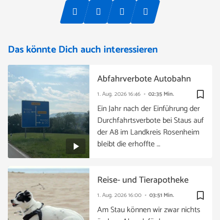
Das könnte Dich auch interessieren
Abfahrverbote Autobahn
bookmark_border
1. Aug. 2026
16:46
02:35 Min.
Ein Jahr nach der Einführung der
Durchfahrtsverbote bei Staus auf
der A8 im Landkreis Rosenheim
bleibt die erhoffte …
Reise- und Tierapotheke
bookmark_border
1. Aug. 2026
16:00
03:51 Min.
Am Stau können wir zwar nichts