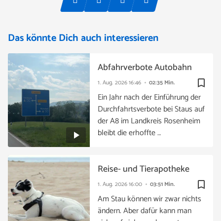
Das könnte Dich auch interessieren
Abfahrverbote Autobahn
bookmark_border
1. Aug. 2026
16:46
02:35 Min.
Ein Jahr nach der Einführung der
Durchfahrtsverbote bei Staus auf
der A8 im Landkreis Rosenheim
bleibt die erhoffte …
Reise- und Tierapotheke
bookmark_border
1. Aug. 2026
16:00
03:51 Min.
Am Stau können wir zwar nichts
ändern. Aber dafür kann man