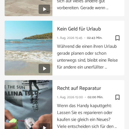
sich auf vieles andere gut
vorbereiten. Gerade wenn …
Kein Geld für Urlaub
bookmark_border
1. Aug. 2026
15:45
02:43 Min.
Während die einen ihren Urlaub
gerade planen oder schon
unterwegs sind, bleibt eine Reise
für andere ein unerfüllter …
Recht auf Reparatur
bookmark_border
1. Aug. 2026
15:00
02:00 Min.
Wenn das Handy kaputtgeht:
Lassen Sie es reparieren oder
kaufen sie gleich ein Neues?
Viele entscheiden sich für den …