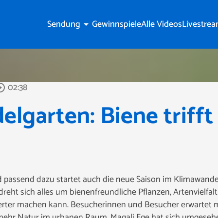
Sendung
Gewinnspiele
Alle Videos
Livestre
arrow_drop_down
02:38
le_outline
lgarten: Biene trifft 
d passend dazu startet auch die neue Saison im Klimawand
 dreht sich alles um bienenfreundliche Pflanzen, Artenvielfa
werter machen kann. Besucherinnen und Besucher erwartet 
 mehr Natur im urbanen Raum. Magali Ege hat sich umgeseh