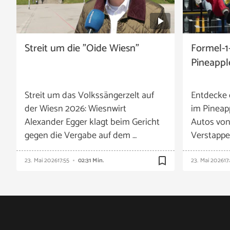
Streit um die "Oide Wiesn"
Formel-1
Pineappl
Streit um das Volkssängerzelt auf
Entdecke 
der Wiesn 2026: Wiesnwirt
im Pineap
Alexander Egger klagt beim Gericht
Autos vo
gegen die Vergabe auf dem …
Verstappe
bookmark_border
23. Mai 2026
17:55
02:31 Min.
23. Mai 2026
17