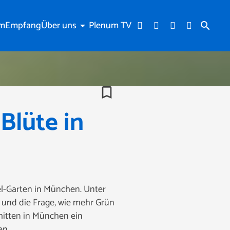
am
Empfang
Über uns
Plenum TV
arrow_drop_down
search
bookmark_border
Blüte in
el-Garten in München. Unter
lt und die Frage, wie mehr Grün
mitten in München ein
en.