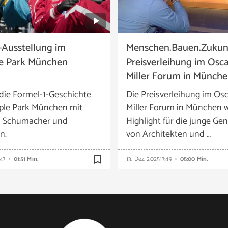
-Ausstellung im
Menschen.Bauen.Zukunf
e Park München
Preisverleihung im Osc
Miller Forum in Münch
die Formel-1-Geschichte
Die Preisverleihung im Os
ple Park München mit
Miller Forum in München w
n Schumacher und
Highlight für die junge Ge
n.
von Architekten und …
bookmark_border
:47
01:51 Min.
13. Dez. 2025
17:49
05:00 Min.