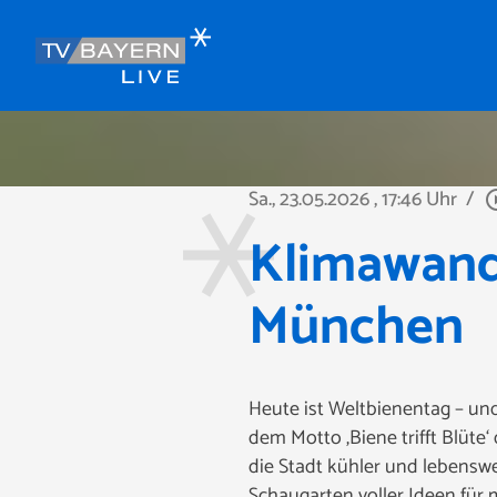
Sa., 23.05.2026
, 17:46 Uhr
/
play_circ
Klimawande
München
Heute ist Weltbienentag – un
dem Motto ‚Biene trifft Blüte‘
die Stadt kühler und lebens
Schaugarten voller Ideen für