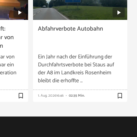
t:
Abfahrverbote Autobahn
ar von
en
car von
Ein Jahr nach der Einführung der
ar ein
Durchfahrtsverbote bei Staus auf
neration
der A8 im Landkreis Rosenheim
bleibt die erhoffte …
bookmark_border
bookmark_border
1. Aug. 2026
16:46
02:35 Min.