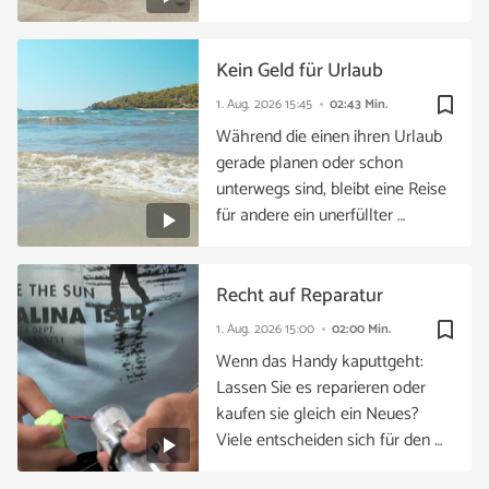
Kein Geld für Urlaub
bookmark_border
1. Aug. 2026
15:45
02:43 Min.
Während die einen ihren Urlaub
gerade planen oder schon
unterwegs sind, bleibt eine Reise
für andere ein unerfüllter …
Recht auf Reparatur
bookmark_border
1. Aug. 2026
15:00
02:00 Min.
Wenn das Handy kaputtgeht:
Lassen Sie es reparieren oder
kaufen sie gleich ein Neues?
Viele entscheiden sich für den …