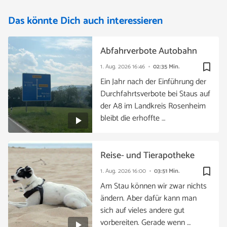
Das könnte Dich auch interessieren
Abfahrverbote Autobahn
bookmark_border
1. Aug. 2026
16:46
02:35 Min.
Ein Jahr nach der Einführung der
Durchfahrtsverbote bei Staus auf
der A8 im Landkreis Rosenheim
bleibt die erhoffte …
Reise- und Tierapotheke
bookmark_border
1. Aug. 2026
16:00
03:51 Min.
Am Stau können wir zwar nichts
ändern. Aber dafür kann man
sich auf vieles andere gut
vorbereiten. Gerade wenn …