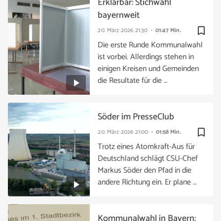
Erklärbär: Stichwahl
bayernweit
bookmark_border
20. März 2026
21:30
01:47 Min.
Die erste Runde Kommunalwahl
ist vorbei. Allerdings stehen in
einigen Kreisen und Gemeinden
die Resultate für die …
Söder im PresseClub
bookmark_border
20. März 2026
21:00
01:58 Min.
Trotz eines Atomkraft-Aus für
Deutschland schlägt CSU-Chef
Markus Söder den Pfad in die
andere Richtung ein. Er plane …
Kommunalwahl in Bayern: