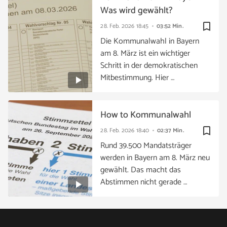
Was wird gewählt?
bookmark_border
28. Feb. 2026
18:45
03:52 Min.
Die Kommunalwahl in Bayern
am 8. März ist ein wichtiger
Schritt in der demokratischen
Mitbestimmung. Hier …
How to Kommunalwahl
bookmark_border
28. Feb. 2026
18:40
02:37 Min.
Rund 39.500 Mandatsträger
werden in Bayern am 8. März neu
gewählt. Das macht das
Abstimmen nicht gerade …