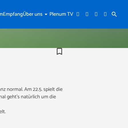
am
Empfang
Über uns
Plenum TV
arrow_drop_down
search
bookmark_border
nz normal. Am 22.5. spielt die
l geht’s natürlich um die
lt.