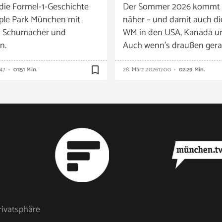
die Formel-1-Geschichte
Der Sommer 2026 kommt
ple Park München mit
näher – und damit auch di
n Schumacher und
WM in den USA, Kanada u
n.
Auch wenn’s draußen gera
bookmark_border
:47
01:51 Min.
28. März 2026
17:00
02:29 Min.
rivatsphäre