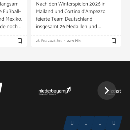
 langsam
Nach den Winterspielen 2026 in
e Fußball-
Mailand und Cortina d’Ampezzo
nd Mexiko.
feierte Team Deutschland
de noch …
insgesamt 26 Medaillen und …
bookmark_border
bookmark_border
28. Feb. 2026
18:15
02:19 Min.
chevron_right