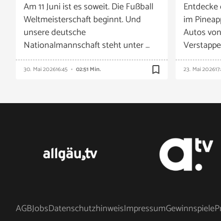
Am 11 Juni ist es soweit. Die Fußball
Entdecke 
Weltmeisterschaft beginnt. Und
im Pineap
unsere deutsche
Autos vo
Nationalmannschaft steht unter …
Verstappe
bookmark_border
30. Mai 2026
16:45
02:51 Min.
23. Mai 2026
17
AGB
Jobs
Datenschutzhinweis
Impressum
Gewinnspiele
P