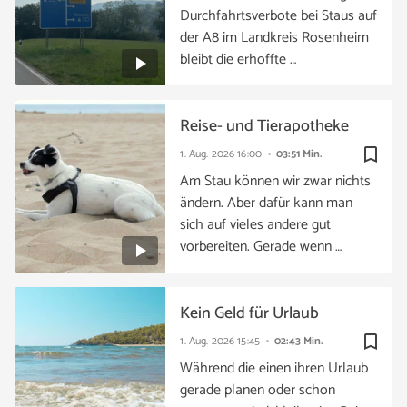
Durchfahrtsverbote bei Staus auf
der A8 im Landkreis Rosenheim
bleibt die erhoffte …
Reise- und Tierapotheke
bookmark_border
1. Aug. 2026
16:00
03:51 Min.
Am Stau können wir zwar nichts
ändern. Aber dafür kann man
sich auf vieles andere gut
vorbereiten. Gerade wenn …
Kein Geld für Urlaub
bookmark_border
1. Aug. 2026
15:45
02:43 Min.
Während die einen ihren Urlaub
gerade planen oder schon