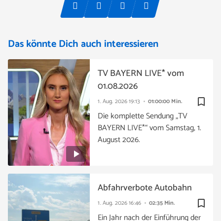
Das könnte Dich auch interessieren
TV BAYERN LIVE* vom
01.08.2026
bookmark_border
1. Aug. 2026
19:13
01:00:00 Min.
Die komplette Sendung „TV
BAYERN LIVE*“ vom Samstag, 1.
August 2026.
Abfahrverbote Autobahn
bookmark_border
1. Aug. 2026
16:46
02:35 Min.
Ein Jahr nach der Einführung der