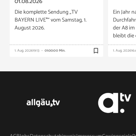
01.08.2026
Die komplette Sendung „TV
Ein Jahr n
BAYERN LIVE*“ vom Samstag, 1.
Durchfahr
August 2026.
der A8 im
bleibt die
bookmark_border
1. Aug. 2026
19:13
01:00:00 Min.
1. Aug. 2026
16: