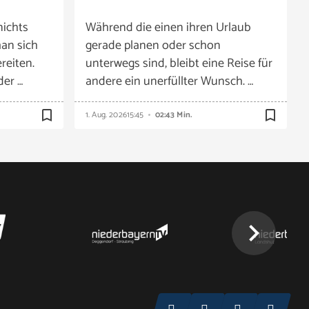
nichts
Während die einen ihren Urlaub
an sich
gerade planen oder schon
reiten.
unterwegs sind, bleibt eine Reise für
der …
andere ein unerfüllter Wunsch. …
bookmark_border
bookmark_border
1. Aug. 2026
15:45
02:43 Min.
chevron_right