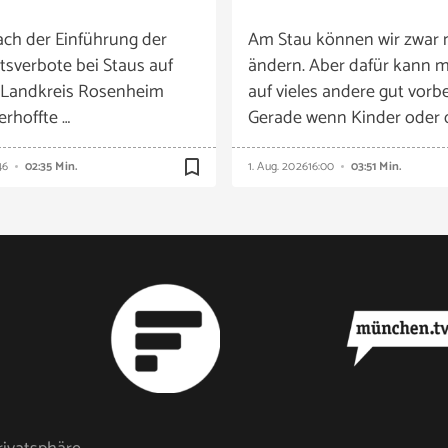
ach der Einführung der
Am Stau können wir zwar 
tsverbote bei Staus auf
ändern. Aber dafür kann m
 Landkreis Rosenheim
auf vieles andere gut vorbe
 erhoffte …
Gerade wenn Kinder oder 
bookmark_border
46
02:35 Min.
1. Aug. 2026
16:00
03:51 Min.