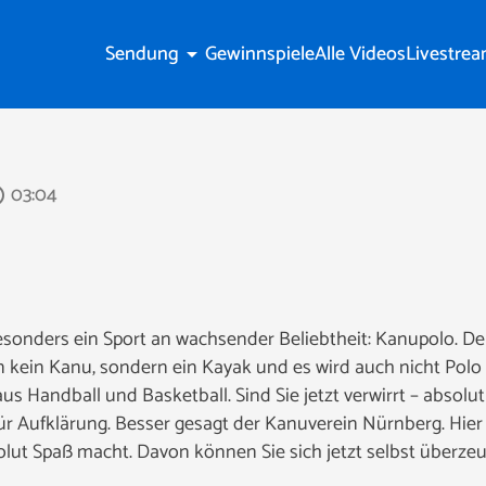
Sendung
Gewinnspiele
Alle Videos
Livestre
arrow_drop_down
03:04
tline
esonders ein Sport an wachsender Beliebtheit: Kanupolo. De
 kein Kanu, sondern ein Kayak und es wird auch nicht Polo 
s Handball und Basketball. Sind Sie jetzt verwirrt – absolut
ür Aufklärung. Besser gesagt der Kanuverein Nürnberg. Hier
lut Spaß macht. Davon können Sie sich jetzt selbst überze