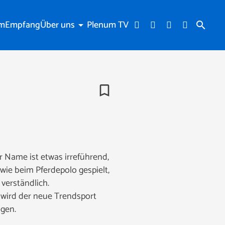
am
Empfang
Über uns
Plenum TV
arrow_drop_down
search
bookmark_border
r Name ist etwas irreführend,
wie beim Pferdepolo gespielt,
 verständlich.
 wird der neue Trendsport
ugen.