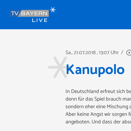
Sa., 21.07.2018
, 13:07 Uhr
/
play_circle_ou
Kanupolo
In Deutschland erfreut sich b
denn für das Spiel brauch man
sondern eher eine Mischung au
Aber keine Angst wir sorgen f
angeboten. Und dass der abso