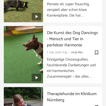
Monate alt, super flauschig,
verspielt aber schon klare
Karrierepläne. Die hat …
Die Kunst des Dog Dancings
- Mensch und Tier in
perfekter Harmonie
bookmark_border
7. Feb. 2026
17:45
01:55 Min.
Einzigartige Choreografien,
faszinierende Darbietungen und
ein harmonisches
Zusammenspiel – das alles …
Therapiehunde im Klinikum
Nürnberg