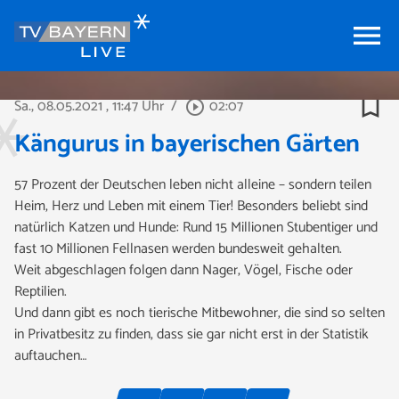
menu
bookmark_border
Sa., 08.05.2021
, 11:47 Uhr
/
02:07
play_circle_outline
Kängurus in bayerischen Gärten
57 Prozent der Deutschen leben nicht alleine – sondern teilen
Heim, Herz und Leben mit einem Tier! Besonders beliebt sind
natürlich Katzen und Hunde: Rund 15 Millionen Stubentiger und
fast 10 Millionen Fellnasen werden bundesweit gehalten.
Weit abgeschlagen folgen dann Nager, Vögel, Fische oder
Reptilien.
Und dann gibt es noch tierische Mitbewohner, die sind so selten
in Privatbesitz zu finden, dass sie gar nicht erst in der Statistik
auftauchen…