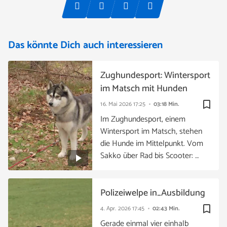
Das könnte Dich auch interessieren
Zughundesport: Wintersport
im Matsch mit Hunden
bookmark_border
16. Mai 2026
17:25
03:18 Min.
Im Zughundesport, einem
Wintersport im Matsch, stehen
die Hunde im Mittelpunkt. Vom
Sakko über Rad bis Scooter: …
Polizeiwelpe in_Ausbildung
bookmark_border
4. Apr. 2026
17:45
02:43 Min.
Gerade einmal vier einhalb