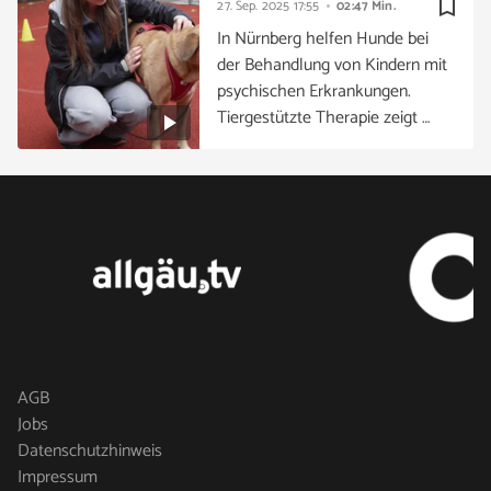
bookmark_border
27. Sep. 2025
17:55
02:47 Min.
In Nürnberg helfen Hunde bei
der Behandlung von Kindern mit
psychischen Erkrankungen.
Tiergestützte Therapie zeigt …
AGB
Jobs
Datenschutzhinweis
Impressum