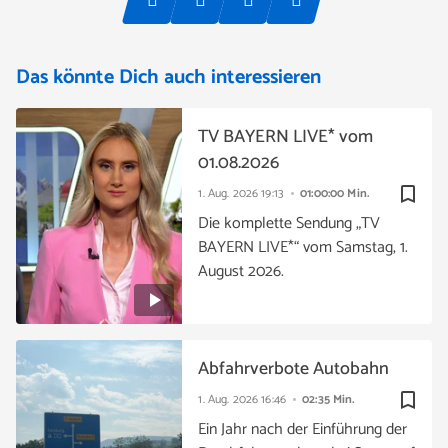
Das könnte Dich auch interessieren
TV BAYERN LIVE* vom
01.08.2026
bookmark_border
1. Aug. 2026
19:13
01:00:00 Min.
Die komplette Sendung „TV
BAYERN LIVE*“ vom Samstag, 1.
August 2026.
Abfahrverbote Autobahn
bookmark_border
1. Aug. 2026
16:46
02:35 Min.
Ein Jahr nach der Einführung der