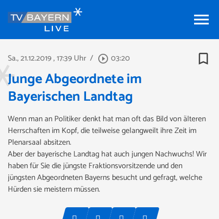
menu
bookmark_border
Sa., 21.12.2019
, 17:39 Uhr
/
03:20
play_circle_outline
Junge Abgeordnete im
Bayerischen Landtag
Wenn man an Politiker denkt hat man oft das Bild von älteren
Herrschaften im Kopf, die teilweise gelangweilt ihre Zeit im
Plenarsaal absitzen.
Aber der bayerische Landtag hat auch jungen Nachwuchs! Wir
haben für Sie die jüngste Fraktionsvorsitzende und den
jüngsten Abgeordneten Bayerns besucht und gefragt, welche
Hürden sie meistern müssen.