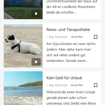
Durchfahrtsverbote bei Staus auf
der A8 im Landkreis Rosenheim
bleibt die erhoffte …
Reise- und Tierapotheke
bookmark_border
1. Aug. 2026
16:00
03:51 Min.
Am Stau können wir zwar nichts
ändern. Aber dafür kann man
sich auf vieles andere gut
vorbereiten. Gerade wenn …
Kein Geld für Urlaub
bookmark_border
1. Aug. 2026
15:45
02:43 Min.
Während die einen ihren Urlaub
gerade planen oder schon
unterwegs sind, bleibt eine Reise