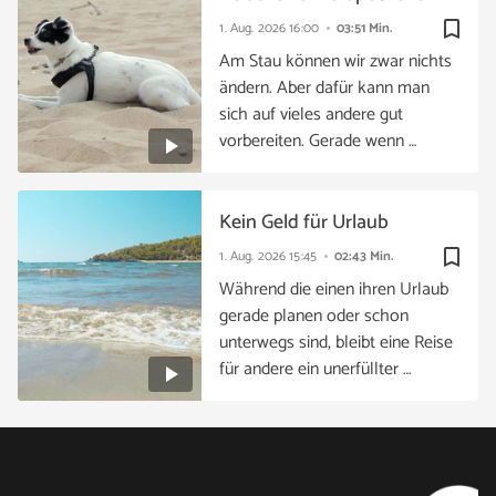
bookmark_border
1. Aug. 2026
16:00
03:51 Min.
Am Stau können wir zwar nichts
ändern. Aber dafür kann man
sich auf vieles andere gut
vorbereiten. Gerade wenn …
Kein Geld für Urlaub
bookmark_border
1. Aug. 2026
15:45
02:43 Min.
Während die einen ihren Urlaub
gerade planen oder schon
unterwegs sind, bleibt eine Reise
für andere ein unerfüllter …