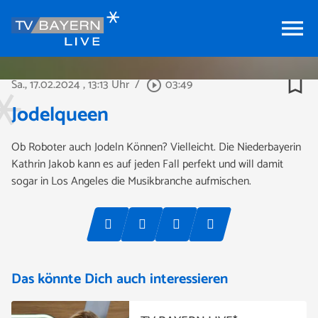
menu
bookmark_border
Sa., 17.02.2024
, 13:13 Uhr
/
03:49
play_circle_outline
Jodelqueen
Ob Roboter auch Jodeln Können? Vielleicht. Die Niederbayerin
Kathrin Jakob kann es auf jeden Fall perfekt und will damit
sogar in Los Angeles die Musikbranche aufmischen.
Das könnte Dich auch interessieren