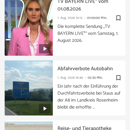
TV BAYERN LIVE* vom
01.08.2026
bookmark_border
1. Aug. 2026
19:13
01:00:00 Min.
Die komplette Sendung „TV
BAYERN LIVE*“ vom Samstag, 1.
August 2026.
Abfahrverbote Autobahn
bookmark_border
1. Aug. 2026
16:46
02:35 Min.
Ein Jahr nach der Einführung der
Durchfahrtsverbote bei Staus auf
der A8 im Landkreis Rosenheim
bleibt die erhoffte …
Reise- und Tierapotheke