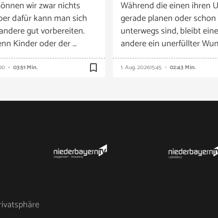
önnen wir zwar nichts
Während die einen ihren U
ber dafür kann man sich
gerade planen oder schon
 andere gut vorbereiten.
unterwegs sind, bleibt eine
nn Kinder oder der …
andere ein unerfüllter Wun
bookmark_border
00
03:51 Min.
1. Aug. 2026
15:45
02:43 Min.
rivatsphäre