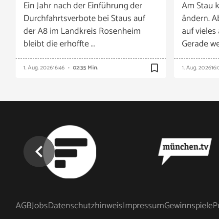
Ein Jahr nach der Einführung der
Am Stau k
Durchfahrtsverbote bei Staus auf
ändern. A
der A8 im Landkreis Rosenheim
auf vieles
bleibt die erhoffte …
Gerade we
bookmark_border
1. Aug. 2026
16:46
02:35 Min.
1. Aug. 2026
16:
chevron_left
AGB
Jobs
Datenschutzhinweis
Impressum
Gewinnspiele
P