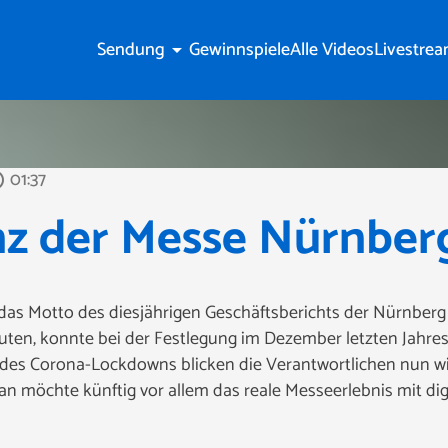
Sendung
Gewinnspiele
Alle Videos
Livestre
arrow_drop_down
01:37
tline
nz der Messe Nürnber
das Motto des diesjährigen Geschäftsberichts der Nürnberg
uten, konnte bei der Festlegung im Dezember letzten Jahr
 des Corona-Lockdowns blicken die Verantwortlichen nun wie
möchte künftig vor allem das reale Messeerlebnis mit dig