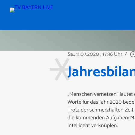
Sa., 11.07.2020
, 17:36 Uhr
/
play_circle_ou
Jahresbila
„Menschen vernetzen“ lautet 
Worte für das Jahr 2020 bede
Trotz der schmerzhaften Zeit
die kommenden Aufgaben: Man 
intelligent verknüpfen.