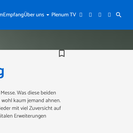
am
Empfang
Über uns
Plenum TV
arrow_drop_down
search
bookmark_border
g
 Messe. Was diese beiden
es wohl kaum jemand ahnen.
der mit viel Zuversicht auf
italen Erweiterungen