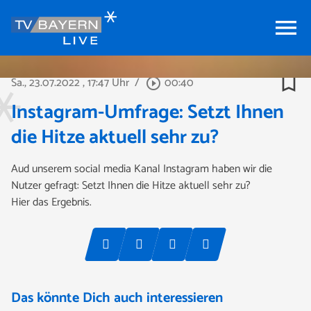
menu
bookmark_border
Sa., 23.07.2022
, 17:47 Uhr
/
00:40
play_circle_outline
Instagram-Umfrage: Setzt Ihnen
die Hitze aktuell sehr zu?
Aud unserem social media Kanal Instagram haben wir die
Nutzer gefragt: Setzt Ihnen die Hitze aktuell sehr zu?
Hier das Ergebnis.
Das könnte Dich auch interessieren