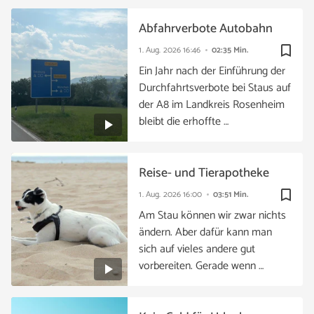
Abfahrverbote Autobahn
bookmark_border
1. Aug. 2026
16:46
02:35 Min.
Ein Jahr nach der Einführung der
Durchfahrtsverbote bei Staus auf
der A8 im Landkreis Rosenheim
bleibt die erhoffte …
Reise- und Tierapotheke
bookmark_border
1. Aug. 2026
16:00
03:51 Min.
Am Stau können wir zwar nichts
ändern. Aber dafür kann man
sich auf vieles andere gut
vorbereiten. Gerade wenn …