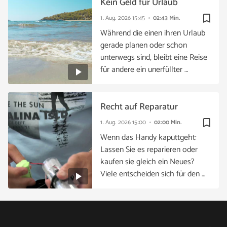
Kein Geld für Urlaub
bookmark_border
1. Aug. 2026
15:45
02:43 Min.
Während die einen ihren Urlaub
gerade planen oder schon
unterwegs sind, bleibt eine Reise
für andere ein unerfüllter …
Recht auf Reparatur
bookmark_border
1. Aug. 2026
15:00
02:00 Min.
Wenn das Handy kaputtgeht:
Lassen Sie es reparieren oder
kaufen sie gleich ein Neues?
Viele entscheiden sich für den …