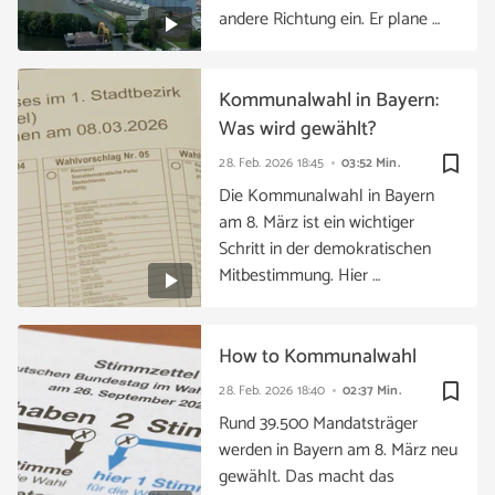
andere Richtung ein. Er plane …
Kommunalwahl in Bayern:
Was wird gewählt?
bookmark_border
28. Feb. 2026
18:45
03:52 Min.
Die Kommunalwahl in Bayern
am 8. März ist ein wichtiger
Schritt in der demokratischen
Mitbestimmung. Hier …
How to Kommunalwahl
bookmark_border
28. Feb. 2026
18:40
02:37 Min.
Rund 39.500 Mandatsträger
werden in Bayern am 8. März neu
gewählt. Das macht das