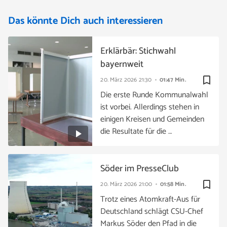
Das könnte Dich auch interessieren
Erklärbär: Stichwahl
bayernweit
bookmark_border
20. März 2026
21:30
01:47 Min.
Die erste Runde Kommunalwahl
ist vorbei. Allerdings stehen in
einigen Kreisen und Gemeinden
die Resultate für die …
Söder im PresseClub
bookmark_border
20. März 2026
21:00
01:58 Min.
Trotz eines Atomkraft-Aus für
Deutschland schlägt CSU-Chef
Markus Söder den Pfad in die