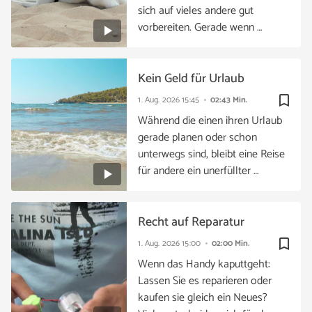
sich auf vieles andere gut
vorbereiten. Gerade wenn …
Kein Geld für Urlaub
bookmark_border
1. Aug. 2026
15:45
02:43 Min.
Während die einen ihren Urlaub
gerade planen oder schon
unterwegs sind, bleibt eine Reise
für andere ein unerfüllter …
Recht auf Reparatur
bookmark_border
1. Aug. 2026
15:00
02:00 Min.
Wenn das Handy kaputtgeht:
Lassen Sie es reparieren oder
kaufen sie gleich ein Neues?