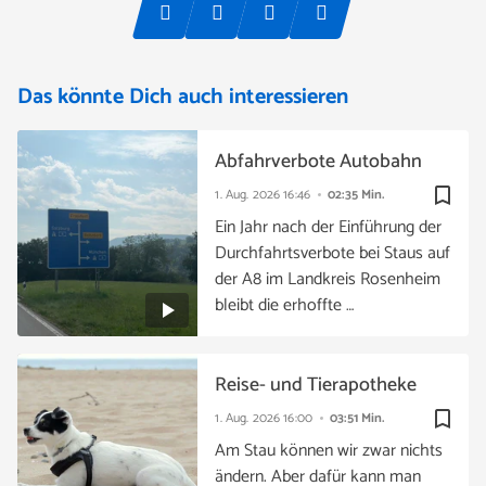
Das könnte Dich auch interessieren
Abfahrverbote Autobahn
bookmark_border
1. Aug. 2026
16:46
02:35 Min.
Ein Jahr nach der Einführung der
Durchfahrtsverbote bei Staus auf
der A8 im Landkreis Rosenheim
bleibt die erhoffte …
Reise- und Tierapotheke
bookmark_border
1. Aug. 2026
16:00
03:51 Min.
Am Stau können wir zwar nichts
ändern. Aber dafür kann man