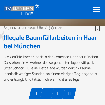
menu
bookmark_border
Sa., 19.12.2020
, 17:40 Uhr
/
02:11
play_circle_outline
Illegale Baumfällarbeiten in Haar
bei München
Die Gefühle kochen hoch in der Gemeinde Haar bei München.
Da stehen die Anwohner des so genannten Jugendstil-parks
unter Schock. Für eine Tiefgarage wurden dort 47 Bäume
innerhalb weniger Stunden, an einem einzigen Tag, abgeholzt
und entsorgt. Und tatsächlich war nicht alles legal.