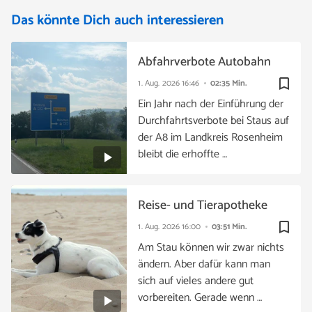
Das könnte Dich auch interessieren
Abfahrverbote Autobahn
bookmark_border
1. Aug. 2026
16:46
02:35 Min.
Ein Jahr nach der Einführung der
Durchfahrtsverbote bei Staus auf
der A8 im Landkreis Rosenheim
bleibt die erhoffte …
Reise- und Tierapotheke
bookmark_border
1. Aug. 2026
16:00
03:51 Min.
Am Stau können wir zwar nichts
ändern. Aber dafür kann man
sich auf vieles andere gut
vorbereiten. Gerade wenn …