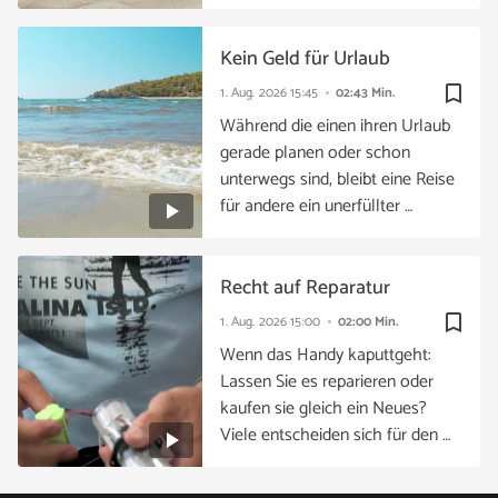
Kein Geld für Urlaub
bookmark_border
1. Aug. 2026
15:45
02:43 Min.
Während die einen ihren Urlaub
gerade planen oder schon
unterwegs sind, bleibt eine Reise
für andere ein unerfüllter …
Recht auf Reparatur
bookmark_border
1. Aug. 2026
15:00
02:00 Min.
Wenn das Handy kaputtgeht:
Lassen Sie es reparieren oder
kaufen sie gleich ein Neues?
Viele entscheiden sich für den …