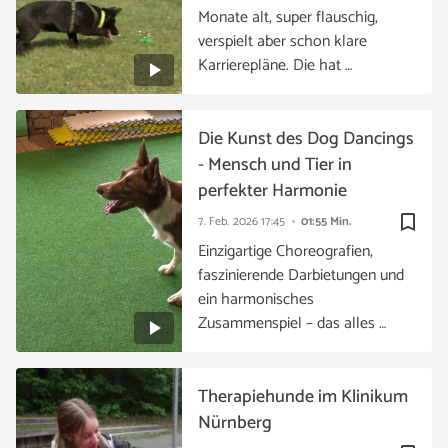
Monate alt, super flauschig,
verspielt aber schon klare
Karrierepläne. Die hat …
Die Kunst des Dog Dancings
- Mensch und Tier in
perfekter Harmonie
bookmark_border
7. Feb. 2026
17:45
01:55 Min.
Einzigartige Choreografien,
faszinierende Darbietungen und
ein harmonisches
Zusammenspiel – das alles …
Therapiehunde im Klinikum
Nürnberg