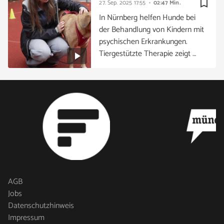
bookmark_border
27. Sep. 2025
17:55
02:47 Min.
In Nürnberg helfen Hunde bei
der Behandlung von Kindern mit
psychischen Erkrankungen.
Tiergestützte Therapie zeigt …
AGB
Jobs
Datenschutzhinweis
Impressum