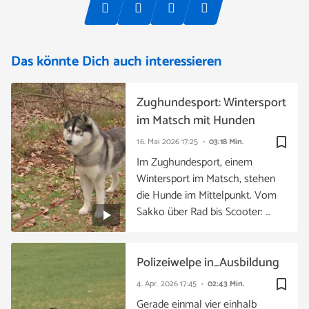
Das könnte Dich auch interessieren
Zughundesport: Wintersport
im Matsch mit Hunden
bookmark_border
16. Mai 2026
17:25
03:18 Min.
Im Zughundesport, einem
Wintersport im Matsch, stehen
die Hunde im Mittelpunkt. Vom
Sakko über Rad bis Scooter: …
Polizeiwelpe in_Ausbildung
bookmark_border
4. Apr. 2026
17:45
02:43 Min.
Gerade einmal vier einhalb