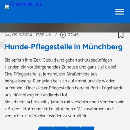
menu
bookmark_border
Sa., 09.11.2024
, 17:39 Uhr
/
02:46
play_circle_outline
Hunde-Pflegestelle in Münchberg
Sie opfern ihre Zeit, Geduld und geben schutzbedürftigen
Hunden ein vorübergehendes Zuhause und ganz viel Liebe!
Eine Pflegestelle ist jemand, der Straßentiere aus
beispielsweise Rumänien bei sich aufnimmt und sie wieder
aufpeppelt.Einer dieser Pflegestellen betreibt Britta Engelhardt
aus Münchberg im Landkreis Hof.
Sie arbeitet schon seit 7 Jahren mit verschiedenen Vereinen wie
z.B. dem „Hoffnung für Fellpfötchen e.V.“ zusammen und
versucht die Vierbeiner wieder zu vermitteln.