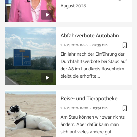
August 2026.
Abfahrverbote Autobahn
bookmark_border
1. Aug. 2026
16:46
02:35 Min.
Ein Jahr nach der Einführung der
Durchfahrtsverbote bei Staus auf
der A8 im Landkreis Rosenheim
bleibt die erhoffte …
Reise- und Tierapotheke
bookmark_border
1. Aug. 2026
16:00
03:51 Min.
Am Stau können wir zwar nichts
ändern. Aber dafür kann man
sich auf vieles andere gut