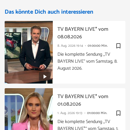
Das könnte Dich auch interessieren
TV BAYERN LIVE* vom
08.08.2026
bookmark_border
8. Aug. 2026
19:14
01:00:00 Min.
Die komplette Sendung „TV
BAYERN LIVE“ vom Samstag, 8.
August 2026.
TV BAYERN LIVE* vom
01.08.2026
bookmark_border
1. Aug. 2026
19:13
01:00:00 Min.
Die komplette Sendung „TV
BAYERN LIVE*“ vom Samstag, 1.