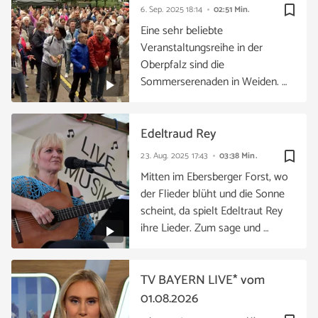
bookmark_border
6. Sep. 2025
18:14
02:51 Min.
Eine sehr beliebte
Veranstaltungsreihe in der
Oberpfalz sind die
Sommerserenaden in Weiden. …
Edeltraud Rey
bookmark_border
23. Aug. 2025
17:43
03:38 Min.
Mitten im Ebersberger Forst, wo
der Flieder blüht und die Sonne
scheint, da spielt Edeltraut Rey
ihre Lieder. Zum sage und …
TV BAYERN LIVE* vom
01.08.2026