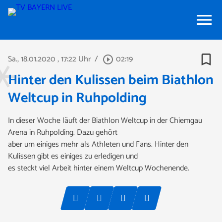
menu
bookmark_border
Sa., 18.01.2020
, 17:22 Uhr
/
02:19
play_circle_outline
Hinter den Kulissen beim Biathlon
Weltcup in Ruhpolding
In dieser Woche läuft der Biathlon Weltcup in der Chiemgau
Arena in Ruhpolding. Dazu gehört
aber um einiges mehr als Athleten und Fans. Hinter den
Kulissen gibt es einiges zu erledigen und
es steckt viel Arbeit hinter einem Weltcup Wochenende.