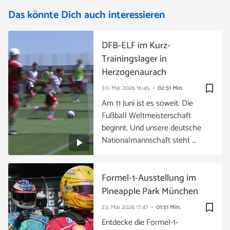
Das könnte Dich auch interessieren
DFB-ELF im Kurz-
Trainingslager in
Herzogenaurach
bookmark_border
30. Mai 2026
16:45
02:51 Min.
Am 11 Juni ist es soweit. Die
Fußball Weltmeisterschaft
beginnt. Und unsere deutsche
Nationalmannschaft steht …
Formel-1-Ausstellung im
Pineapple Park München
bookmark_border
23. Mai 2026
17:47
01:51 Min.
Entdecke die Formel-1-