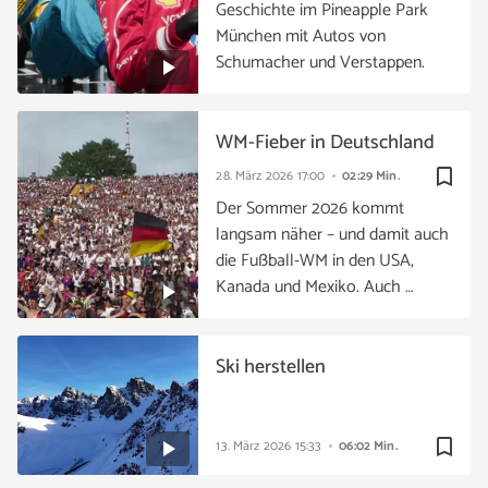
Geschichte im Pineapple Park
München mit Autos von
Schumacher und Verstappen.
WM-Fieber in Deutschland
bookmark_border
28. März 2026
17:00
02:29 Min.
Der Sommer 2026 kommt
langsam näher – und damit auch
die Fußball-WM in den USA,
Kanada und Mexiko. Auch …
Ski herstellen
bookmark_border
13. März 2026
15:33
06:02 Min.