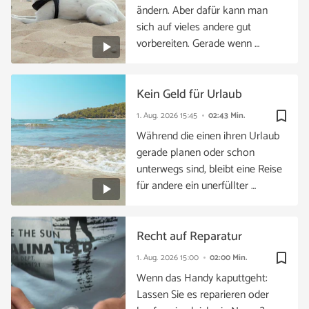
ändern. Aber dafür kann man
sich auf vieles andere gut
vorbereiten. Gerade wenn …
Kein Geld für Urlaub
bookmark_border
1. Aug. 2026
15:45
02:43 Min.
Während die einen ihren Urlaub
gerade planen oder schon
unterwegs sind, bleibt eine Reise
für andere ein unerfüllter …
Recht auf Reparatur
bookmark_border
1. Aug. 2026
15:00
02:00 Min.
Wenn das Handy kaputtgeht:
Lassen Sie es reparieren oder