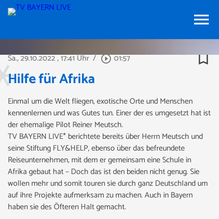
menu
bookmark_border
Sa., 29.10.2022
, 17:41 Uhr
/
01:57
play_circle_outline
Hilfe für Afrika
Einmal um die Welt fliegen, exotische Orte und Menschen
kennenlernen und was Gutes tun. Einer der es umgesetzt hat ist
der ehemalige Pilot Reiner Meutsch.
TV BAYERN LIVE* berichtete bereits über Herrn Meutsch und
seine Stiftung FLY&HELP, ebenso über das befreundete
Reiseunternehmen, mit dem er gemeinsam eine Schule in
Afrika gebaut hat – Doch das ist den beiden nicht genug. Sie
wollen mehr und somit touren sie durch ganz Deutschland um
auf ihre Projekte aufmerksam zu machen. Auch in Bayern
haben sie des Öfteren Halt gemacht.