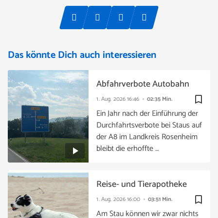
Das könnte Dich auch interessieren
Abfahrverbote Autobahn
bookmark_border
1. Aug. 2026
16:46
02:35 Min.
Ein Jahr nach der Einführung der
Durchfahrtsverbote bei Staus auf
der A8 im Landkreis Rosenheim
bleibt die erhoffte …
Reise- und Tierapotheke
bookmark_border
1. Aug. 2026
16:00
03:51 Min.
Am Stau können wir zwar nichts