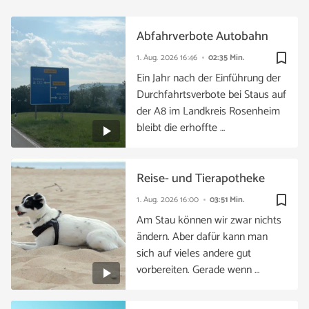
Abfahrverbote Autobahn
bookmark_border
1. Aug. 2026
16:46
02:35 Min.
Ein Jahr nach der Einführung der
Durchfahrtsverbote bei Staus auf
der A8 im Landkreis Rosenheim
bleibt die erhoffte …
Reise- und Tierapotheke
bookmark_border
1. Aug. 2026
16:00
03:51 Min.
Am Stau können wir zwar nichts
ändern. Aber dafür kann man
sich auf vieles andere gut
vorbereiten. Gerade wenn …