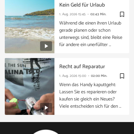
Kein Geld für Urlaub
bookmark_border
1. Aug. 2026
15:45
02:43 Min.
Während die einen ihren Urlaub
gerade planen oder schon
unterwegs sind, bleibt eine Reise
für andere ein unerfüllter …
Recht auf Reparatur
bookmark_border
1. Aug. 2026
15:00
02:00 Min.
Wenn das Handy kaputtgeht:
Lassen Sie es reparieren oder
kaufen sie gleich ein Neues?
Viele entscheiden sich für den …