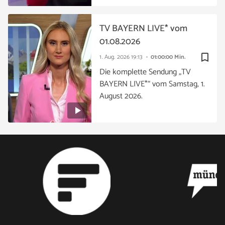
TV BAYERN LIVE* vom
01.08.2026
bookmark_border
1. Aug. 2026
19:13
01:00:00 Min.
Die komplette Sendung „TV
BAYERN LIVE*“ vom Samstag, 1.
August 2026.