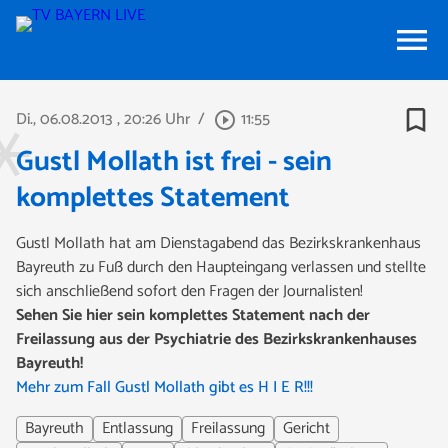
menu
bookmark_border
Di., 06.08.2013
, 20:26 Uhr
/
11:55
play_circle_outline
Gustl Mollath ist frei - sein
komplettes Statement
Gustl Mollath hat am Dienstagabend das Bezirkskrankenhaus
Bayreuth zu Fuß durch den Haupteingang verlassen und stellte
sich anschließend sofort den Fragen der Journalisten!
Sehen Sie hier sein komplettes Statement nach der
Freilassung aus der Psychiatrie des Bezirkskrankenhauses
Bayreuth!
Mehr zum Fall Gustl Mollath gibt es H I E R!!!
Bayreuth
Entlassung
Freilassung
Gericht