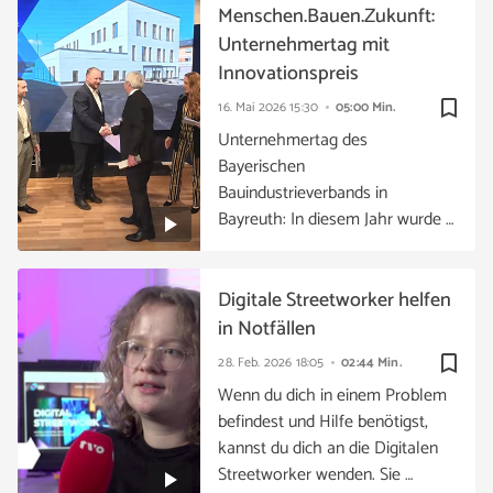
Menschen.Bauen.Zukunft:
Unternehmertag mit
Innovationspreis
bookmark_border
16. Mai 2026
15:30
05:00 Min.
Unternehmertag des
Bayerischen
Bauindustrieverbands in
Bayreuth: In diesem Jahr wurde …
Digitale Streetworker helfen
in Notfällen
bookmark_border
28. Feb. 2026
18:05
02:44 Min.
Wenn du dich in einem Problem
befindest und Hilfe benötigst,
kannst du dich an die Digitalen
Streetworker wenden. Sie …