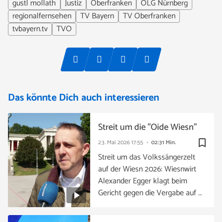
gustl mollath
Justiz
Oberfranken
OLG Nürnberg
regionalfernsehen
TV Bayern
TV Oberfranken
tvbayern.tv
TVO
Das könnte Dich auch interessieren
Streit um die "Oide Wiesn"
bookmark_border
23. Mai 2026
17:55
02:31 Min.
Streit um das Volkssängerzelt
auf der Wiesn 2026: Wiesnwirt
Alexander Egger klagt beim
Gericht gegen die Vergabe auf …