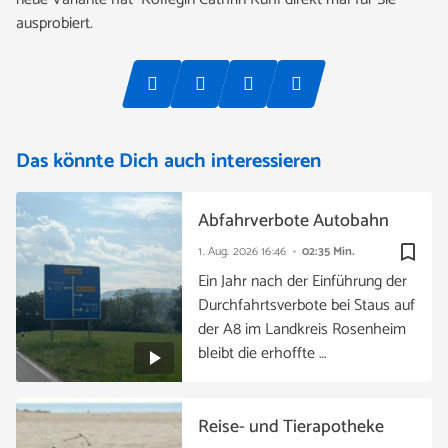
ausprobiert.
Das könnte Dich auch interessieren
Abfahrverbote Autobahn
bookmark_border
1. Aug. 2026
16:46
02:35 Min.
Ein Jahr nach der Einführung der
Durchfahrtsverbote bei Staus auf
der A8 im Landkreis Rosenheim
bleibt die erhoffte …
Reise- und Tierapotheke