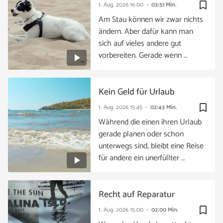
bookmark_border
1. Aug. 2026
16:00
03:51 Min.
Am Stau können wir zwar nichts
ändern. Aber dafür kann man
sich auf vieles andere gut
vorbereiten. Gerade wenn …
Kein Geld für Urlaub
bookmark_border
1. Aug. 2026
15:45
02:43 Min.
Während die einen ihren Urlaub
gerade planen oder schon
unterwegs sind, bleibt eine Reise
für andere ein unerfüllter …
Recht auf Reparatur
bookmark_border
1. Aug. 2026
15:00
02:00 Min.