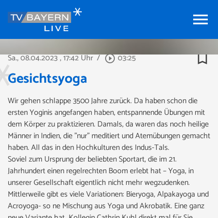
menu
bookmark_border
Sa., 08.04.2023
, 17:42 Uhr
/
03:25
play_circle_outline
Gesichtsyoga
Wir gehen schlappe 3500 Jahre zurück. Da haben schon die
ersten Yoginis angefangen haben, entspannende Übungen mit
dem Körper zu praktizieren. Damals, da waren das noch heilige
Männer in Indien, die ”nur” meditiert und Atemübungen gemacht
haben. All das in den Hochkulturen des Indus-Tals.
Soviel zum Ursprung der beliebten Sportart, die im 21.
Jahrhundert einen regelrechten Boom erlebt hat – Yoga, in
unserer Gesellschaft eigentlich nicht mehr wegzudenken.
Mittlerweile gibt es viele Variationen: Bieryoga, Alpakayoga und
Acroyoga- so ne Mischung aus Yoga und Akrobatik. Eine ganz
neue Variante hat Kollegin Cathrin Kuhl direkt mal für Sie