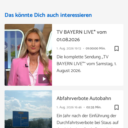
Das könnte Dich auch interessieren
TV BAYERN LIVE* vom
01.08.2026
bookmark_border
1. Aug. 2026
19:13
01:00:00 Min.
Die komplette Sendung „TV
BAYERN LIVE*“ vom Samstag, 1.
August 2026.
Abfahrverbote Autobahn
bookmark_border
1. Aug. 2026
16:46
02:35 Min.
Ein Jahr nach der Einführung der
Durchfahrtsverbote bei Staus auf