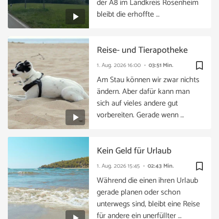
der A8 im Landkreis Rosenheim
bleibt die erhoffte …
Reise- und Tierapotheke
bookmark_border
1. Aug. 2026
16:00
03:51 Min.
Am Stau können wir zwar nichts
ändern. Aber dafür kann man
sich auf vieles andere gut
vorbereiten. Gerade wenn …
Kein Geld für Urlaub
bookmark_border
1. Aug. 2026
15:45
02:43 Min.
Während die einen ihren Urlaub
gerade planen oder schon
unterwegs sind, bleibt eine Reise
für andere ein unerfüllter …