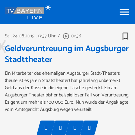
menu
bookmark_border
Sa., 24.08.2019
, 17:37 Uhr
/
01:36
play_circle_outline
Geldveruntreuung im Augsburger
Stadttheater
Ein Mitarbeiter des ehemaligen Augsburger Stadt-Theaters
(heute ist es ja ein Staatstheater) hat jahrelang unbemerkt
Geld aus der Kasse in die eigene Tasche gesteckt. Ein am
Augsburger Theater bisher beispielloser Fall von Veruntreuung.
Es geht um mehr als 100 000 Euro. Nun wurde der Angeklagte
vom Amtsgericht Augsburg wegen verurteilt.