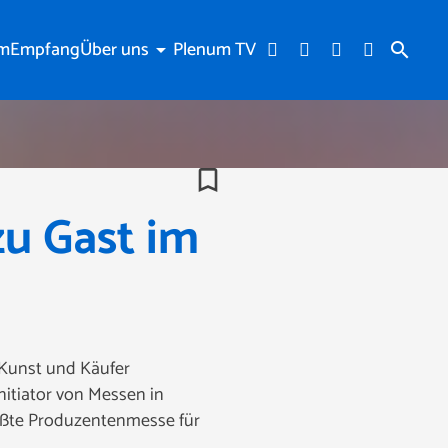
am
Empfang
Über uns
Plenum TV
arrow_drop_down
search
bookmark_border
u Gast im
 Kunst und Käufer
itiator von Messen in
ößte Produzentenmesse für