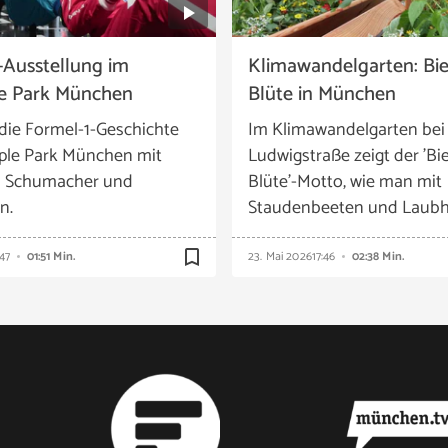
-Ausstellung im
Klimawandelgarten: Bien
e Park München
Blüte in München
die Formel-1-Geschichte
Im Klimawandelgarten bei
ple Park München mit
Ludwigstraße zeigt der 'Bien
n Schumacher und
Blüte'-Motto, wie man mit
n.
Staudenbeeten und Laubh
bookmark_border
:47
01:51 Min.
23. Mai 2026
17:46
02:38 Min.