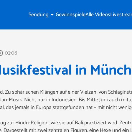
Sendung
Gewinnspiele
Alle Videos
Livestre
arrow_drop_down
03:06
le_outline
usikfestival in Münc
. Zu sphärischen Klängen auf einer Vielzahl von Schlagins
n-Musik. Nicht nur in Indonesien. Bis Mitte Juni auch mitt
, das jemals in Europa stattgefunden hat – mit nicht wenig
zur Hindu-Religion, wie sie auf Bali praktiziert wird. Zentr
Dargestellt mit zwei zentralen Figuren, eine Hexe und ein 