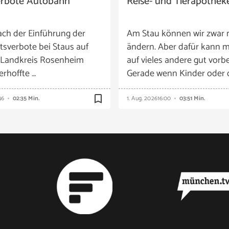
erbote Autobahn
Reise- und Tierapothek
ach der Einführung der
Am Stau können wir zwar 
tsverbote bei Staus auf
ändern. Aber dafür kann m
 Landkreis Rosenheim
auf vieles andere gut vorbe
 erhoffte …
Gerade wenn Kinder oder 
bookmark_border
46
02:35 Min.
1. Aug. 2026
16:00
03:51 Min.