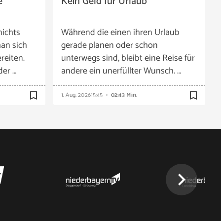
e
Kein Geld für Urlaub
nichts
Während die einen ihren Urlaub
an sich
gerade planen oder schon
reiten.
unterwegs sind, bleibt eine Reise für
der …
andere ein unerfüllter Wunsch. …
bookmark_border
bookmark_border
1. Aug. 2026
15:45
02:43 Min.
chevron_right