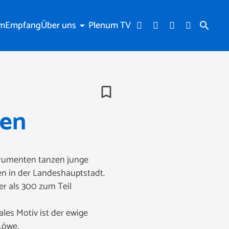
am
Empfang
Über uns
Plenum TV
arrow_drop_down
search
bookmark_border
hen
trumenten tanzen junge
en in der Landeshauptstadt.
er als 300 zum Teil
ales Motiv ist der ewige
Löwe.