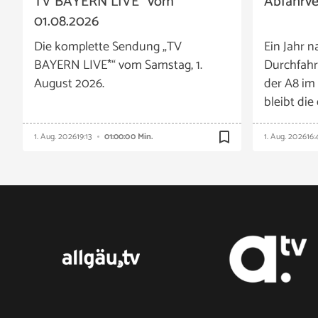
TV BAYERN LIVE* vom
Abfahrv
01.08.2026
Die komplette Sendung „TV
Ein Jahr n
BAYERN LIVE*“ vom Samstag, 1.
Durchfahr
August 2026.
der A8 im
bleibt die
bookmark_border
1. Aug. 2026
19:13
01:00:00 Min.
1. Aug. 2026
16: