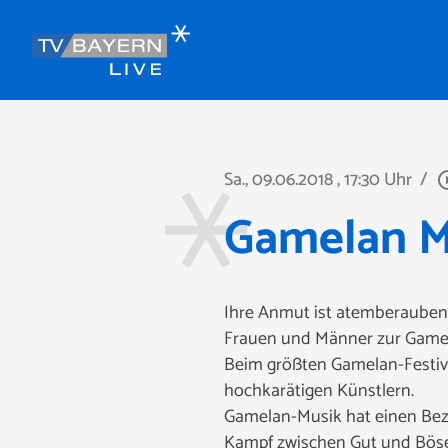
Sa., 09.06.2018
, 17:30 Uhr
/
play_circ
Gamelan M
Ihre Anmut ist atemberaubend
Frauen und Männer zur Gamela
Beim größten Gamelan-Festival
hochkarätigen Künstlern.
Gamelan-Musik hat einen Bezug 
Kampf zwischen Gut und Böse. 