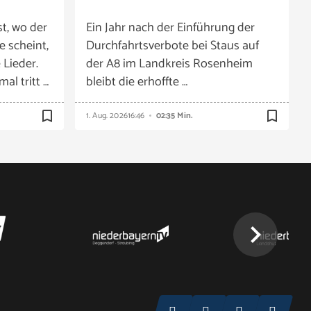
t, wo der
Ein Jahr nach der Einführung der
e scheint,
Durchfahrtsverbote bei Staus auf
 Lieder.
der A8 im Landkreis Rosenheim
al tritt …
bleibt die erhoffte …
bookmark_border
bookmark_border
1. Aug. 2026
16:46
02:35 Min.
chevron_right