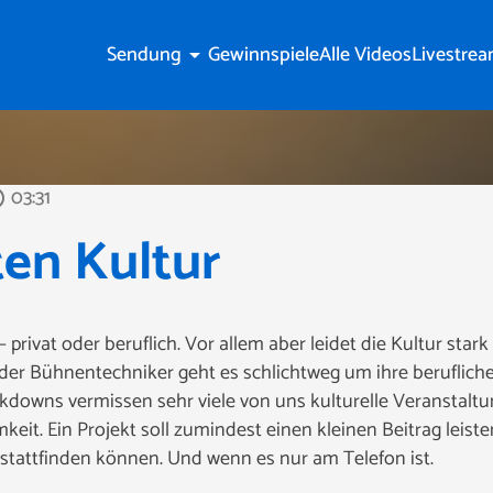
Sendung
Gewinnspiele
Alle Videos
Livestre
arrow_drop_down
03:31
tline
en Kultur
 – privat oder beruflich. Vor allem aber leidet die Kultur stark
der Bühnentechniker geht es schlichtweg um ihre berufliche
downs vermissen sehr viele von uns kulturelle Veranstaltun
it. Ein Projekt soll zumindest einen kleinen Beitrag leisten
tattfinden können. Und wenn es nur am Telefon ist.