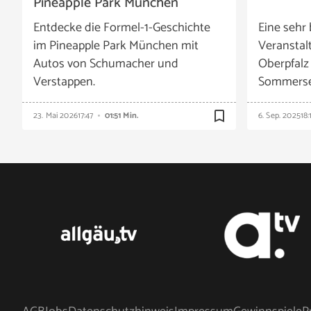
Pineapple Park München
Entdecke die Formel-1-Geschichte
Eine sehr 
im Pineapple Park München mit
Veranstal
Autos von Schumacher und
Oberpfalz
Verstappen.
Sommerser
bookmark_border
23. Mai 2026
17:47
01:51 Min.
6. Sep. 2025
18: