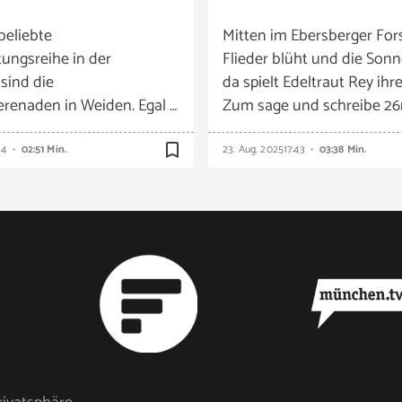
beliebte
Mitten im Ebersberger Fors
tungsreihe in der
Flieder blüht und die Sonn
 sind die
da spielt Edeltraut Rey ihre
enaden in Weiden. Egal …
Zum sage und schreibe 26m
bookmark_border
14
02:51 Min.
23. Aug. 2025
17:43
03:38 Min.