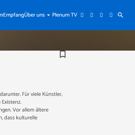
am
Empfang
Über uns
Plenum TV
arrow_drop_down
search
bookmark_border
 darunter. Für viele Künstler,
 Existenz.
gen. Vor allem ältere
, dass kulturelle