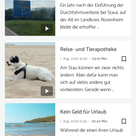
Ein Jahr nach der Einführung der
Durchfahrtsverbote bei Staus auf
der A8 im Landkreis Rosenheim
bleibt die erhoffte …
Reise- und Tierapotheke
bookmark_border
1. Aug. 2026
16:00
03:51 Min.
Am Stau können wir zwar nichts
ändern. Aber dafür kann man
sich auf vieles andere gut
vorbereiten. Gerade wenn …
Kein Geld für Urlaub
bookmark_border
1. Aug. 2026
15:45
02:43 Min.
Während die einen ihren Urlaub