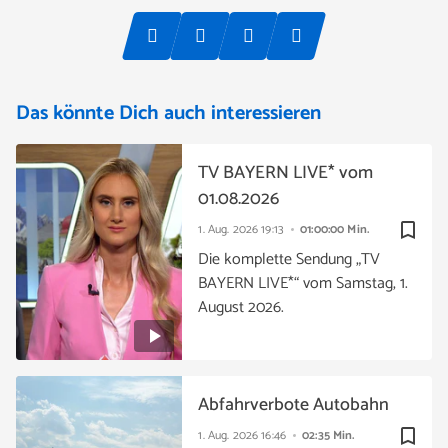
Das könnte Dich auch interessieren
TV BAYERN LIVE* vom
01.08.2026
bookmark_border
1. Aug. 2026
19:13
01:00:00 Min.
Die komplette Sendung „TV
BAYERN LIVE*“ vom Samstag, 1.
August 2026.
Abfahrverbote Autobahn
bookmark_border
1. Aug. 2026
16:46
02:35 Min.