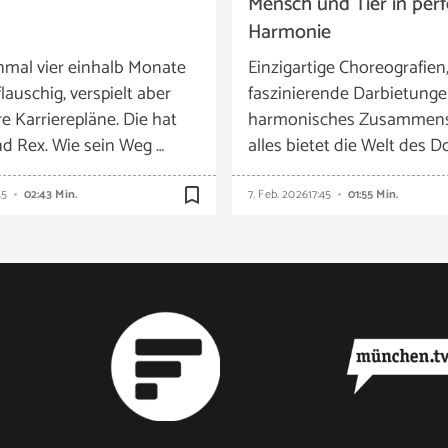
Mensch und Tier in perf
Harmonie
nmal vier einhalb Monate
Einzigartige Choreografien
flauschig, verspielt aber
faszinierende Darbietunge
e Karrierepläne. Die hat
harmonisches Zusammensp
nd Rex. Wie sein Weg …
alles bietet die Welt des D
bookmark_border
45
02:43 Min.
7. Feb. 2026
17:45
01:55 Min.