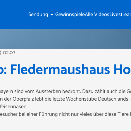
Sendung
Gewinnspiele
Alle Videos
Livestre
arrow_drop_down
02:07
tline
pp: Fledermaushaus H
ayern sind vom Aussterben bedroht. Dazu zählt auch die G
der Oberpfalz lebt die letzte Wochenstube Deutschlands – h
ufeisennasen.
ucher bei einer Führung nicht nur vieles über diese Tiere 