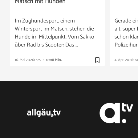
Matsch mit Hunden
Im Zughundesport, einem
Gerade ei
Wintersport im Matsch, stehen die
alt, super 
Hunde im Mittelpunkt. Vom Sakko
schon klar
über Rad bis Scooter: Das …
Polizeihu
bookmark_border
16. Mai 2026
17:25
03:18 Min.
4. Apr. 2026
17: