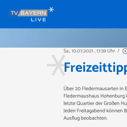
Sa., 10.07.2021
, 17:39 Uhr
/
play_circle_ou
Freizeitti
Über 20 Fledermausarten in B
Fledermaushaus Hohenburg in 
letzte Quartier der Großen H
Jeden Freitagabend können Bes
Ausflug beobachten.