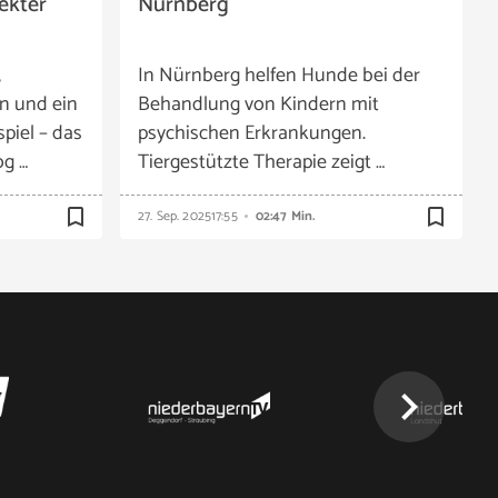
ekter
Nürnberg
,
In Nürnberg helfen Hunde bei der
n und ein
Behandlung von Kindern mit
iel – das
psychischen Erkrankungen.
og …
Tiergestützte Therapie zeigt …
bookmark_border
bookmark_border
27. Sep. 2025
17:55
02:47 Min.
chevron_right