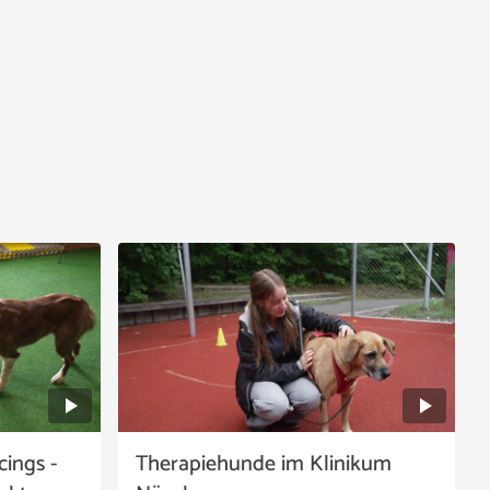
ings -
Therapiehunde im Klinikum