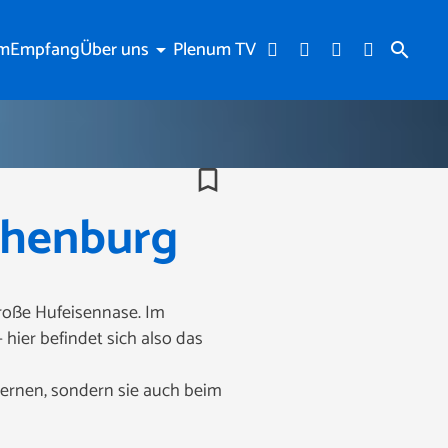
am
Empfang
Über uns
Plenum TV
arrow_drop_down
search
bookmark_border
ohenburg
roße Hufeisennase. Im
ier befindet sich also das
lernen, sondern sie auch beim