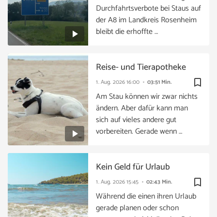
Durchfahrtsverbote bei Staus auf
der A8 im Landkreis Rosenheim
bleibt die erhoffte …
Reise- und Tierapotheke
bookmark_border
1. Aug. 2026
16:00
03:51 Min.
Am Stau können wir zwar nichts
ändern. Aber dafür kann man
sich auf vieles andere gut
vorbereiten. Gerade wenn …
Kein Geld für Urlaub
bookmark_border
1. Aug. 2026
15:45
02:43 Min.
Während die einen ihren Urlaub
gerade planen oder schon