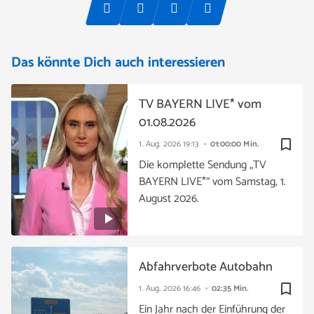
Das könnte Dich auch interessieren
TV BAYERN LIVE* vom
01.08.2026
bookmark_border
1. Aug. 2026
19:13
01:00:00 Min.
Die komplette Sendung „TV
BAYERN LIVE*“ vom Samstag, 1.
August 2026.
Abfahrverbote Autobahn
bookmark_border
1. Aug. 2026
16:46
02:35 Min.
Ein Jahr nach der Einführung der