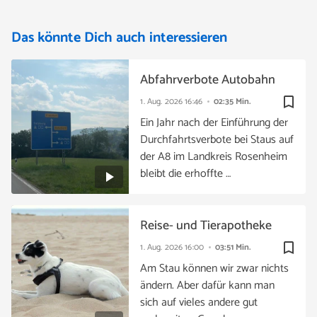
Das könnte Dich auch interessieren
Abfahrverbote Autobahn
bookmark_border
1. Aug. 2026
16:46
02:35 Min.
Ein Jahr nach der Einführung der
Durchfahrtsverbote bei Staus auf
der A8 im Landkreis Rosenheim
bleibt die erhoffte …
Reise- und Tierapotheke
bookmark_border
1. Aug. 2026
16:00
03:51 Min.
Am Stau können wir zwar nichts
ändern. Aber dafür kann man
sich auf vieles andere gut