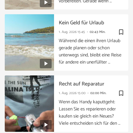
vorbereiten. Gerade wenn …
Kein Geld für Urlaub
bookmark_border
1. Aug. 2026
15:45
02:43 Min.
Während die einen ihren Urlaub
gerade planen oder schon
unterwegs sind, bleibt eine Reise
für andere ein unerfüllter …
Recht auf Reparatur
bookmark_border
1. Aug. 2026
15:00
02:00 Min.
Wenn das Handy kaputtgeht:
Lassen Sie es reparieren oder
kaufen sie gleich ein Neues?
Viele entscheiden sich für den …