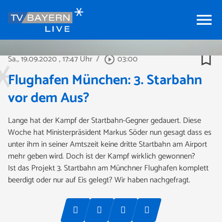
menu
bookmark_border
Sa., 19.09.2020
, 17:47 Uhr
/
03:00
play_circle_outline
Flughafen München: 3. Starbahn
vor dem Aus?
Lange hat der Kampf der Startbahn-Gegner gedauert. Diese
Woche hat Ministerpräsident Markus Söder nun gesagt dass es
unter ihm in seiner Amtszeit keine dritte Startbahn am Airport
mehr geben wird. Doch ist der Kampf wirklich gewonnen?
Ist das Projekt 3. Startbahn am Münchner Flughafen komplett
beerdigt oder nur auf Eis gelegt? Wir haben nachgefragt.