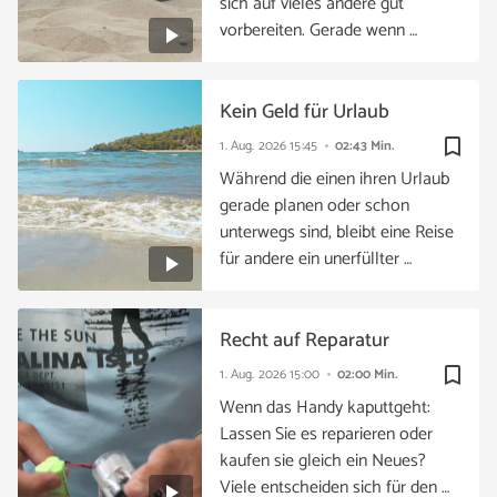
sich auf vieles andere gut
vorbereiten. Gerade wenn …
Kein Geld für Urlaub
bookmark_border
1. Aug. 2026
15:45
02:43 Min.
Während die einen ihren Urlaub
gerade planen oder schon
unterwegs sind, bleibt eine Reise
für andere ein unerfüllter …
Recht auf Reparatur
bookmark_border
1. Aug. 2026
15:00
02:00 Min.
Wenn das Handy kaputtgeht:
Lassen Sie es reparieren oder
kaufen sie gleich ein Neues?
Viele entscheiden sich für den …