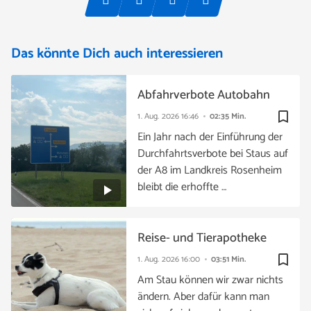
Das könnte Dich auch interessieren
Abfahrverbote Autobahn
bookmark_border
1. Aug. 2026
16:46
02:35 Min.
Ein Jahr nach der Einführung der
Durchfahrtsverbote bei Staus auf
der A8 im Landkreis Rosenheim
bleibt die erhoffte …
Reise- und Tierapotheke
bookmark_border
1. Aug. 2026
16:00
03:51 Min.
Am Stau können wir zwar nichts
ändern. Aber dafür kann man