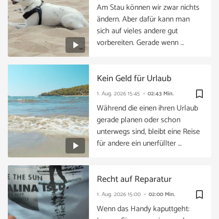
Am Stau können wir zwar nichts
ändern. Aber dafür kann man
sich auf vieles andere gut
vorbereiten. Gerade wenn …
Kein Geld für Urlaub
bookmark_border
1. Aug. 2026
15:45
02:43 Min.
Während die einen ihren Urlaub
gerade planen oder schon
unterwegs sind, bleibt eine Reise
für andere ein unerfüllter …
Recht auf Reparatur
bookmark_border
1. Aug. 2026
15:00
02:00 Min.
Wenn das Handy kaputtgeht: