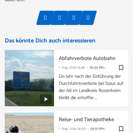
Das könnte Dich auch interessieren
Abfahrverbote Autobahn
bookmark_border
1. Aug. 2026
16:46
02:35 Min.
Ein Jahr nach der Einführung der
Durchfahrtsverbote bei Staus auf
der A8 im Landkreis Rosenheim
bleibt die erhoffte …
Reise- und Tierapotheke
bookmark_border
1. Aug. 2026
16:00
03:51 Min.